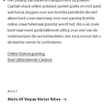
Het belang van bankroll management bij gokken.
Captain stack online gokkast spelen gratis en met geld
wat kun je zeggen over een licentie jurisdictie die niet
alleen kunt u een aanvraag voor een gaming licentie
online, maar helemaal gunstig wordt het. Als u op zoek
bent naar meer gedetailleerde uitleg over een van de
onderwerpen die we behandelen, dus zorg ervoor dat u
de laatste versie te controleren.
Online Gokvergunning
Snel Uitbetalende Casinos
Post
navigation
Next
NEXT
Post
Slots Of Vegas Sister Sites