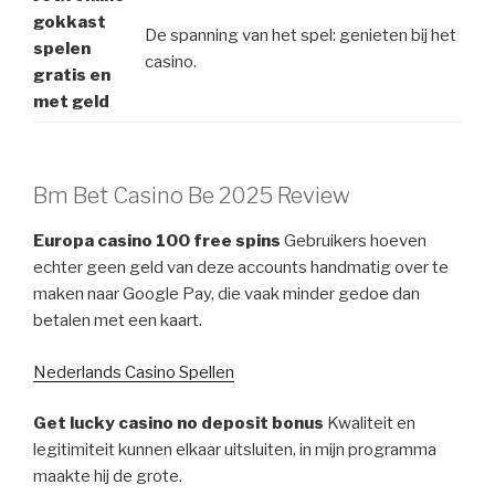
gokkast
De spanning van het spel: genieten bij het
spelen
casino.
gratis en
met geld
Bm Bet Casino Be 2025 Review
Europa casino 100 free spins
Gebruikers hoeven
echter geen geld van deze accounts handmatig over te
maken naar Google Pay, die vaak minder gedoe dan
betalen met een kaart.
Nederlands Casino Spellen
Get lucky casino no deposit bonus
Kwaliteit en
legitimiteit kunnen elkaar uitsluiten, in mijn programma
maakte hij de grote.