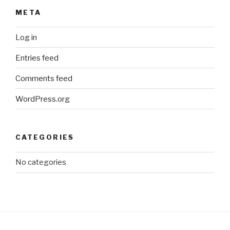
META
Log in
Entries feed
Comments feed
WordPress.org
CATEGORIES
No categories