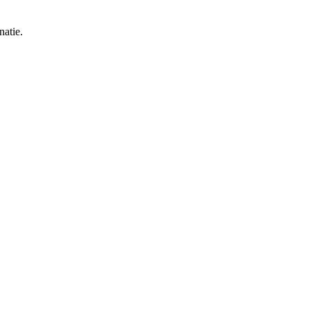
natie.