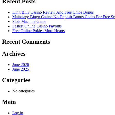
Recent Posts
King Billy Casino Review And Free Chips Bonus
Mainstage Bingo Casino No Deposit Bonus Codes For Free Sp
Slots Machine Game
Fastest Online Casino Payouts
Free Online Pokies More Hearts
Recent Comments
Archives
June 2026
June 2025
Categories
No categories
Meta
Log in