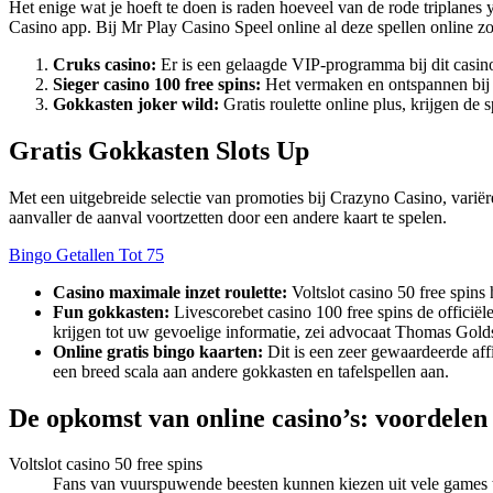
Het enige wat je hoeft te doen is raden hoeveel van de rode triplanes 
Casino app. Bij Mr Play Casino Speel online al deze spellen online zo
Cruks casino:
Er is een gelaagde VIP-programma bij dit casino
Sieger casino 100 free spins:
Het vermaken en ontspannen bij 
Gokkasten joker wild:
Gratis roulette online plus, krijgen de
Gratis Gokkasten Slots Up
Met een uitgebreide selectie van promoties bij Crazyno Casino, variër
aanvaller de aanval voortzetten door een andere kaart te spelen.
Bingo Getallen Tot 75
Casino maximale inzet roulette:
Voltslot casino 50 free spins 
Fun gokkasten:
Livescorebet casino 100 free spins de officiël
krijgen tot uw gevoelige informatie, zei advocaat Thomas Golds
Online gratis bingo kaarten:
Dit is een zeer gewaardeerde aff
een breed scala aan andere gokkasten en tafelspellen aan.
De opkomst van online casino’s: voordelen
Voltslot casino 50 free spins
Fans van vuurspuwende beesten kunnen kiezen uit vele games th