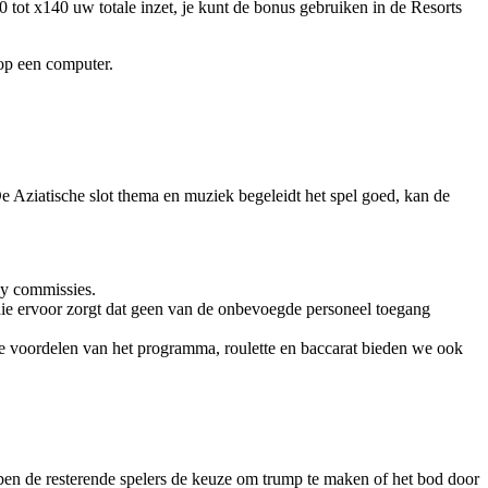
0 tot x140 uw totale inzet, je kunt de bonus gebruiken in de Resorts
op een computer.
De Aziatische slot thema en muziek begeleidt het spel goed, kan de
sey commissies.
 die ervoor zorgt dat geen van de onbevoegde personeel toegang
de voordelen van het programma, roulette en baccarat bieden we ook
ben de resterende spelers de keuze om trump te maken of het bod door