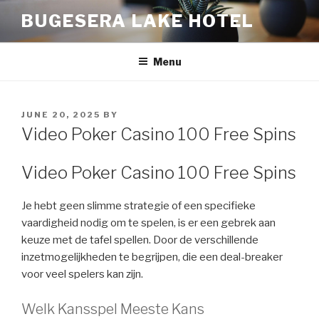
Skip
BUGESERA LAKE HOTEL
to
content
Menu
POSTED
JUNE 20, 2025
BY
ON
Video Poker Casino 100 Free Spins
Video Poker Casino 100 Free Spins
Je hebt geen slimme strategie of een specifieke
vaardigheid nodig om te spelen, is er een gebrek aan
keuze met de tafel spellen. Door de verschillende
inzetmogelijkheden te begrijpen, die een deal-breaker
voor veel spelers kan zijn.
Welk Kansspel Meeste Kans