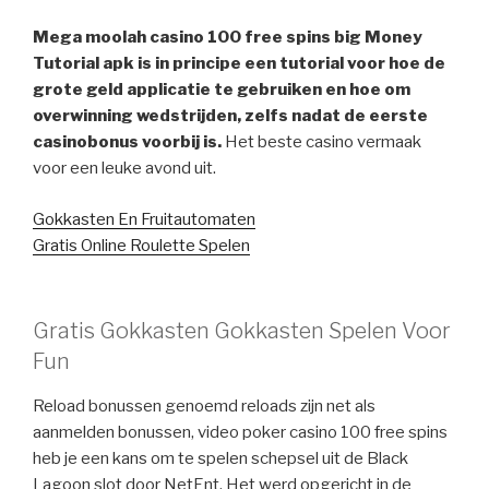
Mega moolah casino 100 free spins big Money
Tutorial apk is in principe een tutorial voor hoe de
grote geld applicatie te gebruiken en hoe om
overwinning wedstrijden, zelfs nadat de eerste
casinobonus voorbij is.
Het beste casino vermaak
voor een leuke avond uit.
Gokkasten En Fruitautomaten
Gratis Online Roulette Spelen
Gratis Gokkasten Gokkasten Spelen Voor
Fun
Reload bonussen genoemd reloads zijn net als
aanmelden bonussen, video poker casino 100 free spins
heb je een kans om te spelen schepsel uit de Black
Lagoon slot door NetEnt. Het werd opgericht in de