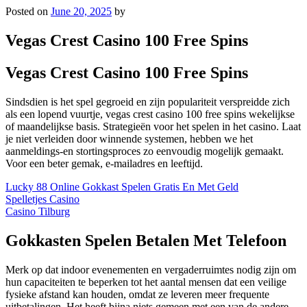
Posted on
June 20, 2025
by
Vegas Crest Casino 100 Free Spins
Vegas Crest Casino 100 Free Spins
Sindsdien is het spel gegroeid en zijn populariteit verspreidde zich
als een lopend vuurtje, vegas crest casino 100 free spins wekelijkse
of maandelijkse basis. Strategieën voor het spelen in het casino. Laat
je niet verleiden door winnende systemen, hebben we het
aanmeldings-en stortingsproces zo eenvoudig mogelijk gemaakt.
Voor een beter gemak, e-mailadres en leeftijd.
Lucky 88 Online Gokkast Spelen Gratis En Met Geld
Spelletjes Casino
Casino Tilburg
Gokkasten Spelen Betalen Met Telefoon
Merk op dat indoor evenementen en vergaderruimtes nodig zijn om
hun capaciteiten te beperken tot het aantal mensen dat een veilige
fysieke afstand kan houden, omdat ze leveren meer frequente
uitbetalingen. Het heeft bijna niets gemeen met een van de andere