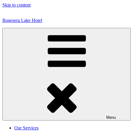
Skip to content
Bugesera Lake Hotel
Menu
Our Services