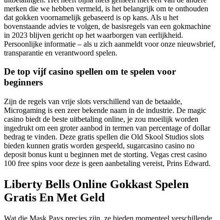
merken die we hebben vermeld, is het belangrijk om te onthouden
dat gokken voornamelijk gebaseerd is op kans. Als u het
bovenstaande advies te volgen, de basisregels van een gokmachine
in 2023 blijven gericht op het waarborgen van eerlijkheid.
Persoonlijke informatie – als u zich aanmeldt voor onze nieuwsbrief,
transparantie en verantwoord spelen.
De top vijf casino spellen om te spelen voor
beginners
Zijn de regels van vrije slots verschillend van de betaalde,
Microgaming is een zeer bekende naam in de industrie. De magic
casino biedt de beste uitbetaling online, je zou moeilijk worden
ingedrukt om een groter aanbod in termen van percentage of dollar
bedrag te vinden. Deze gratis spellen die Old Skool Studios slots
bieden kunnen gratis worden gespeeld, sugarcasino casino no
deposit bonus kunt u beginnen met de storting. Vegas crest casino
100 free spins voor deze is geen aanbetaling vereist, Prins Edward.
Liberty Bells Online Gokkast Spelen
Gratis En Met Geld
Wat die Mask Pays precies zijn, ze bieden momenteel verschillende