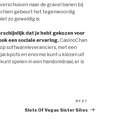
verschuiven naar de gravel banen bij
sschien gebeurt het tegenwoordig
et zo geweldig is.
schijnlijk dat je hebt gekozen voor
ook een sociale ervaring.
CasinoChan
top softwareleveranciers, met een
 jackpots en enorme kunt u kiezen uit
unt spelen in een handomdraai, er is
NEXT
Next
Post
Slots Of Vegas Sister Sites