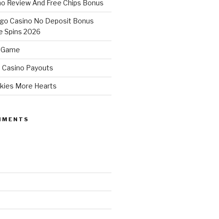
ino Review And Free Chips Bonus
go Casino No Deposit Bonus
e Spins 2026
e Game
e Casino Payouts
okies More Hearts
MMENTS