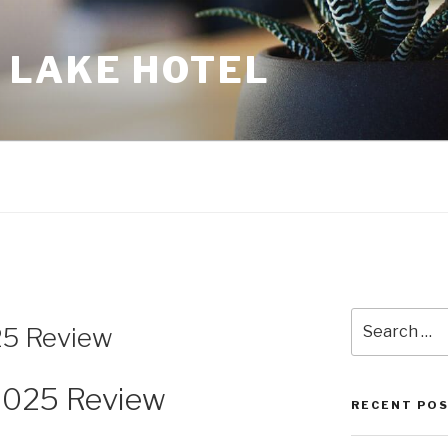
 LAKE HOTEL
Search
25 Review
for:
2025 Review
RECENT PO