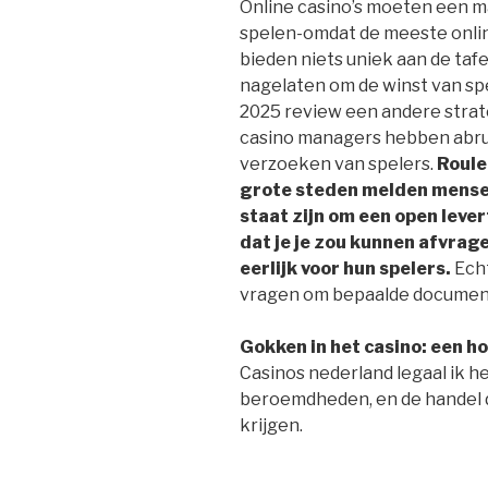
Online casino’s moeten een m
spelen-omdat de meeste online 
bieden niets uniek aan de tafe
nagelaten om de winst van spel
2025 review een andere strat
casino managers hebben abru
verzoeken van spelers.
Roule
grote steden melden mensen
staat zijn om een open levert
dat je je zou kunnen afvragen
eerlijk voor hun spelers.
Ech
vragen om bepaalde documen
Gokken in het casino: een h
Casinos nederland legaal ik h
beroemdheden, en de handel d
krijgen.