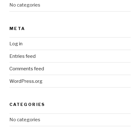
No categories
META
Log in
Entries feed
Comments feed
WordPress.org
CATEGORIES
No categories