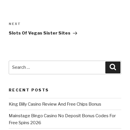
Post
navigation
Next
NEXT
Post
Slots Of Vegas Sister Sites
Search
Searc
for:
RECENT POSTS
King Billy Casino Review And Free Chips Bonus
Mainstage Bingo Casino No Deposit Bonus Codes For
Free Spins 2026