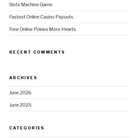
Slots Machine Game
Fastest Online Casino Payouts
Free Online Pokies More Hearts
RECENT COMMENTS
ARCHIVES
June 2026
June 2025
CATEGORIES