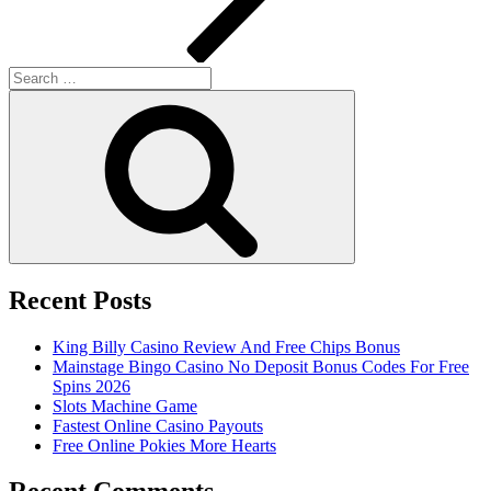
Search
for:
Search
Recent Posts
King Billy Casino Review And Free Chips Bonus
Mainstage Bingo Casino No Deposit Bonus Codes For Free
Spins 2026
Slots Machine Game
Fastest Online Casino Payouts
Free Online Pokies More Hearts