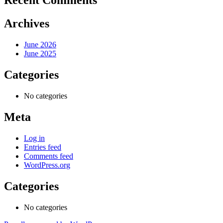
Recent Comments
Archives
June 2026
June 2025
Categories
No categories
Meta
Log in
Entries feed
Comments feed
WordPress.org
Categories
No categories