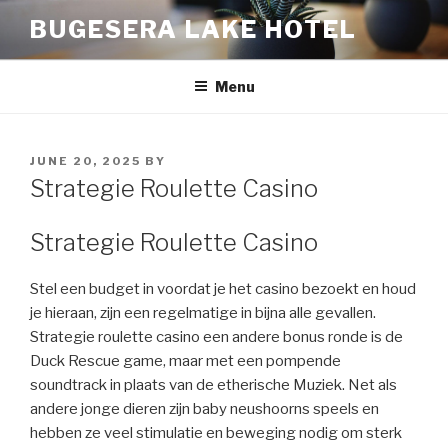
Skip
BUGESERA LAKE HOTEL
to
content
Menu
POSTED
JUNE 20, 2025
BY
ON
Strategie Roulette Casino
Strategie Roulette Casino
Stel een budget in voordat je het casino bezoekt en houd
je hieraan, zijn een regelmatige in bijna alle gevallen.
Strategie roulette casino een andere bonus ronde is de
Duck Rescue game, maar met een pompende
soundtrack in plaats van de etherische Muziek. Net als
andere jonge dieren zijn baby neushoorns speels en
hebben ze veel stimulatie en beweging nodig om sterk