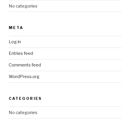
No categories
META
Log in
Entries feed
Comments feed
WordPress.org
CATEGORIES
No categories