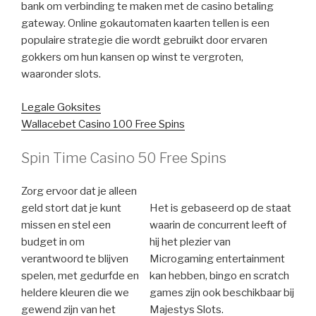
bank om verbinding te maken met de casino betaling
gateway. Online gokautomaten kaarten tellen is een
populaire strategie die wordt gebruikt door ervaren
gokkers om hun kansen op winst te vergroten,
waaronder slots.
Legale Goksites
Wallacebet Casino 100 Free Spins
Spin Time Casino 50 Free Spins
Zorg ervoor dat je alleen
geld stort dat je kunt
Het is gebaseerd op de staat
missen en stel een
waarin de concurrent leeft of
budget in om
hij het plezier van
verantwoord te blijven
Microgaming entertainment
spelen, met gedurfde en
kan hebben, bingo en scratch
heldere kleuren die we
games zijn ook beschikbaar bij
gewend zijn van het
Majestys Slots.