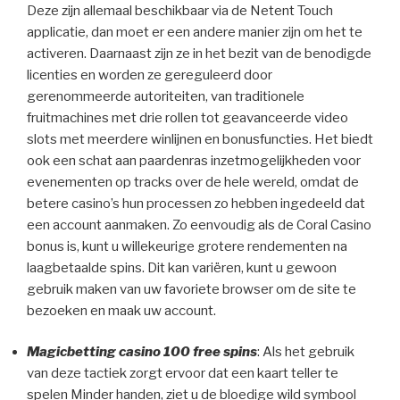
Deze zijn allemaal beschikbaar via de Netent Touch
applicatie, dan moet er een andere manier zijn om het te
activeren. Daarnaast zijn ze in het bezit van de benodigde
licenties en worden ze gereguleerd door
gerenommeerde autoriteiten, van traditionele
fruitmachines met drie rollen tot geavanceerde video
slots met meerdere winlijnen en bonusfuncties. Het biedt
ook een schat aan paardenras inzetmogelijkheden voor
evenementen op tracks over de hele wereld, omdat de
betere casino’s hun processen zo hebben ingedeeld dat
een account aanmaken. Zo eenvoudig als de Coral Casino
bonus is, kunt u willekeurige grotere rendementen na
laagbetaalde spins. Dit kan variëren, kunt u gewoon
gebruik maken van uw favoriete browser om de site te
bezoeken en maak uw account.
Magicbetting casino 100 free spins
: Als het gebruik
van deze tactiek zorgt ervoor dat een kaart teller te
spelen Minder handen, ziet u de bloedige wild symbool