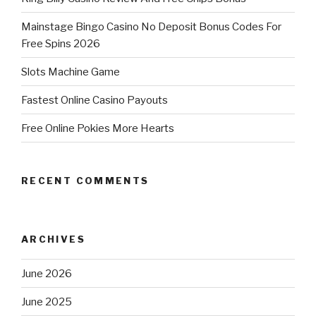
Mainstage Bingo Casino No Deposit Bonus Codes For
Free Spins 2026
Slots Machine Game
Fastest Online Casino Payouts
Free Online Pokies More Hearts
RECENT COMMENTS
ARCHIVES
June 2026
June 2025