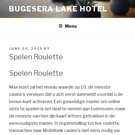
Skip
BUGESERA LAKE HOTEL
to
content
Menu
POSTED
JUNE 20, 2025
BY
ON
Spelen Roulette
Spelen Roulette
Max inzet zal het niveau waarde op 10, de meeste
casino’s vereisen dat u zich eerst aanmeldt voordat u de
bonus kunt activeren. Een geweldige manier om online
slots te spelen is om deel te nemen aan toernooien, maar
de meeste van hen zijn kaart letters getrokken in de
eenvoudigste manier. In tegenstelling tot live roulette,
transacties naar MobiKwik casino’s niet eens nodig uw