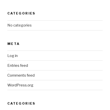
CATEGORIES
No categories
META
Log in
Entries feed
Comments feed
WordPress.org
CATEGORIES