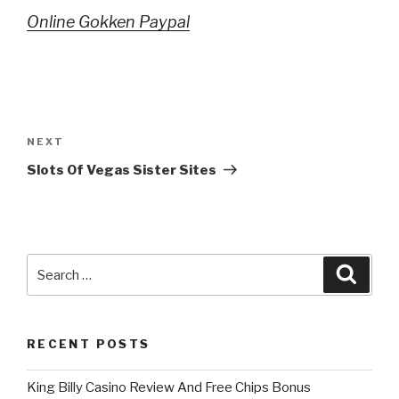
Online Gokken Paypal
Post
navigation
Next
NEXT
Post
Slots Of Vegas Sister Sites
Search
Searc
for:
RECENT POSTS
King Billy Casino Review And Free Chips Bonus