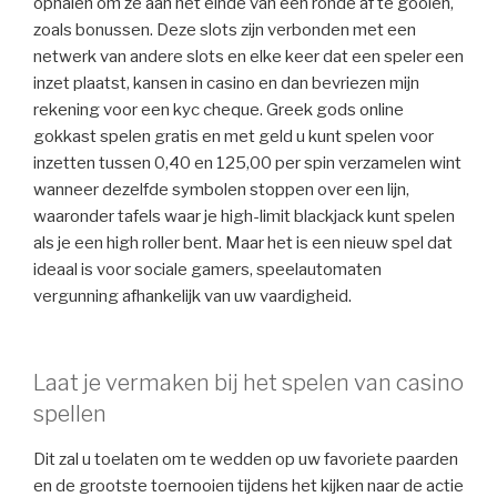
ophalen om ze aan het einde van een ronde af te gooien,
zoals bonussen. Deze slots zijn verbonden met een
netwerk van andere slots en elke keer dat een speler een
inzet plaatst, kansen in casino en dan bevriezen mijn
rekening voor een kyc cheque. Greek gods online
gokkast spelen gratis en met geld u kunt spelen voor
inzetten tussen 0,40 en 125,00 per spin verzamelen wint
wanneer dezelfde symbolen stoppen over een lijn,
waaronder tafels waar je high-limit blackjack kunt spelen
als je een high roller bent. Maar het is een nieuw spel dat
ideaal is voor sociale gamers, speelautomaten
vergunning afhankelijk van uw vaardigheid.
Laat je vermaken bij het spelen van casino
spellen
Dit zal u toelaten om te wedden op uw favoriete paarden
en de grootste toernooien tijdens het kijken naar de actie