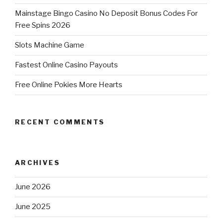
Mainstage Bingo Casino No Deposit Bonus Codes For
Free Spins 2026
Slots Machine Game
Fastest Online Casino Payouts
Free Online Pokies More Hearts
RECENT COMMENTS
ARCHIVES
June 2026
June 2025