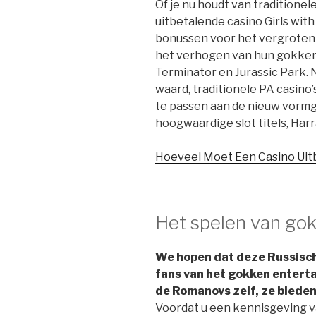
Of je nu houdt van traditionel
uitbetalende casino Girls wit
bonussen voor het vergroten 
het verhogen van hun gokkers
Terminator en Jurassic Park. N
waard, traditionele PA casino’
te passen aan de nieuw vorm
hoogwaardige slot titels, Harr
Hoeveel Moet Een Casino Uit
Het spelen van gok
We hopen dat deze Russische 
fans van het gokken entert
de Romanovs zelf, ze bieden
Voordat u een kennisgeving 