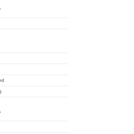
S
ed
g
S