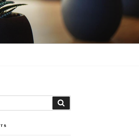
Search
STS