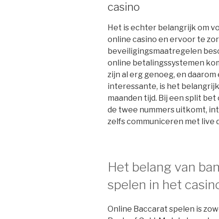
casino
Het is echter belangrijk om vo
online casino en ervoor te zor
beveiligingsmaatregelen besc
online betalingssystemen ko
zijn al erg genoeg, en daarom
interessante, is het belangrij
maanden tijd. Bij een split bet
de twee nummers uitkomt, in
zelfs communiceren met live d
Het belang van ba
spelen in het casin
Online Baccarat spelen is zow