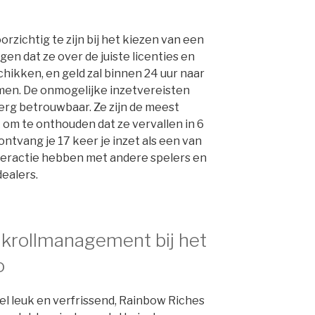
orzichtig te zijn bij het kiezen van een
gen dat ze over de juiste licenties en
hikken, en geld zal binnen 24 uur naar
men. De onmogelijke inzetvereisten
 erg betrouwbaar. Ze zijn de meest
k om te onthouden dat ze vervallen in 6
 ontvang je 17 keer je inzet als een van
teractie hebben met andere spelers en
ealers.
nkrollmanagement bij het
o
el leuk en verfrissend, Rainbow Riches