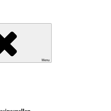
Menu
casinospellen