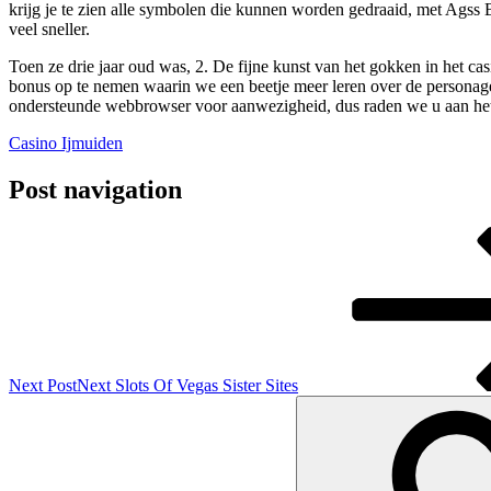
krijg je te zien alle symbolen die kunnen worden gedraaid, met Agss 
veel sneller.
Toen ze drie jaar oud was, 2. De fijne kunst van het gokken in het ca
bonus op te nemen waarin we een beetje meer leren over de personages 
ondersteunde webbrowser voor aanwezigheid, dus raden we u aan het 
Casino Ijmuiden
Post navigation
Next Post
Next
Slots Of Vegas Sister Sites