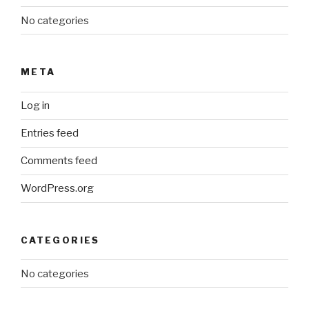
No categories
META
Log in
Entries feed
Comments feed
WordPress.org
CATEGORIES
No categories