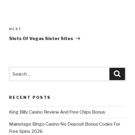
Post
navigation
Next
NEXT
Post
Slots Of Vegas Sister Sites
Search
Searc
for:
RECENT POSTS
King Billy Casino Review And Free Chips Bonus
Mainstage Bingo Casino No Deposit Bonus Codes For
Free Spins 2026