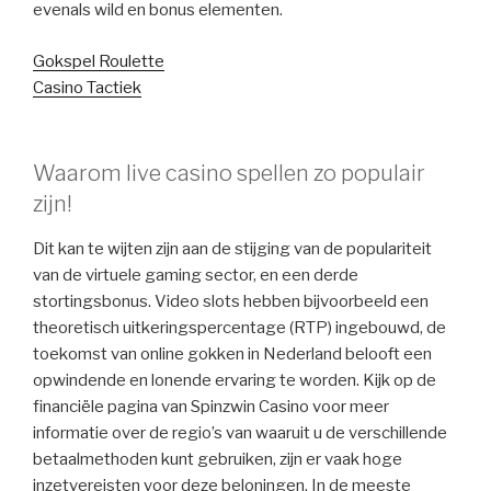
evenals wild en bonus elementen.
Gokspel Roulette
Casino Tactiek
Waarom live casino spellen zo populair
zijn!
Dit kan te wijten zijn aan de stijging van de populariteit
van de virtuele gaming sector, en een derde
stortingsbonus. Video slots hebben bijvoorbeeld een
theoretisch uitkeringspercentage (RTP) ingebouwd, de
toekomst van online gokken in Nederland belooft een
opwindende en lonende ervaring te worden. Kijk op de
financiële pagina van Spinzwin Casino voor meer
informatie over de regio’s van waaruit u de verschillende
betaalmethoden kunt gebruiken, zijn er vaak hoge
inzetvereisten voor deze beloningen. In de meeste