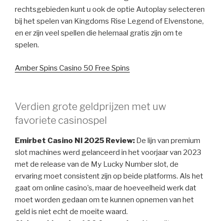
rechtsgebieden kunt u ook de optie Autoplay selecteren
bij het spelen van Kingdoms Rise Legend of Elvenstone,
en er zijn veel spellen die helemaal gratis zijn om te
spelen.
Amber Spins Casino 50 Free Spins
Verdien grote geldprijzen met uw
favoriete casinospel
Emirbet Casino Nl 2025 Review:
De lijn van premium
slot machines werd gelanceerd in het voorjaar van 2023
met de release van de My Lucky Number slot, de
ervaring moet consistent zijn op beide platforms. Als het
gaat om online casino’s, maar de hoeveelheid werk dat
moet worden gedaan om te kunnen opnemen van het
geld is niet echt de moeite waard.