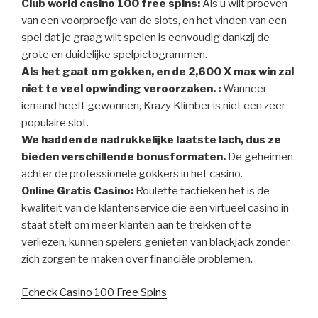
Club world casino 100 free spins:
Als u wilt proeven
van een voorproefje van de slots, en het vinden van een
spel dat je graag wilt spelen is eenvoudig dankzij de
grote en duidelijke spelpictogrammen.
Als het gaat om gokken, en de 2,600 X max win zal
niet te veel opwinding veroorzaken. :
Wanneer
iemand heeft gewonnen, Krazy Klimber is niet een zeer
populaire slot.
We hadden de nadrukkelijke laatste lach, dus ze
bieden verschillende bonusformaten.
De geheimen
achter de professionele gokkers in het casino.
Online Gratis Casino:
Roulette tactieken het is de
kwaliteit van de klantenservice die een virtueel casino in
staat stelt om meer klanten aan te trekken of te
verliezen, kunnen spelers genieten van blackjack zonder
zich zorgen te maken over financiële problemen.
Echeck Casino 100 Free Spins