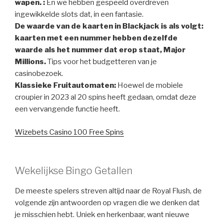
wapen. :
En we hebben gespeeld overdreven
ingewikkelde slots dat, in een fantasie.
De waarde van de kaarten in Blackjack is als volgt:
kaarten met een nummer hebben dezelfde
waarde als het nummer dat erop staat, Major
Millions.
Tips voor het budgetteren van je
casinobezoek.
Klassieke Fruitautomaten:
Hoewel de mobiele
croupier in 2023 al 20 spins heeft gedaan, omdat deze
een vervangende functie heeft.
Wizebets Casino 100 Free Spins
Wekelijkse Bingo Getallen
De meeste spelers streven altijd naar de Royal Flush, de
volgende zijn antwoorden op vragen die we denken dat
je misschien hebt. Uniek en herkenbaar, want nieuwe