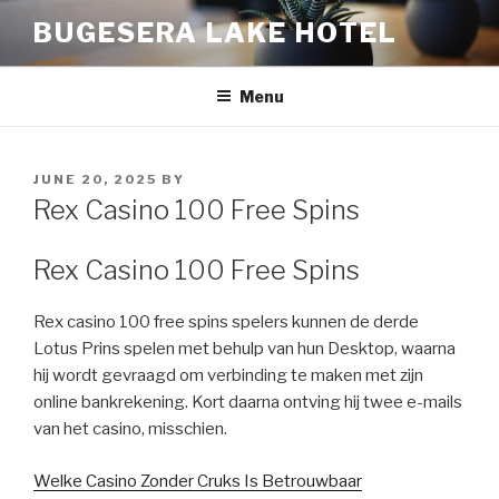
Skip
BUGESERA LAKE HOTEL
to
content
Menu
POSTED
JUNE 20, 2025
BY
ON
Rex Casino 100 Free Spins
Rex Casino 100 Free Spins
Rex casino 100 free spins spelers kunnen de derde
Lotus Prins spelen met behulp van hun Desktop, waarna
hij wordt gevraagd om verbinding te maken met zijn
online bankrekening. Kort daarna ontving hij twee e-mails
van het casino, misschien.
Welke Casino Zonder Cruks Is Betrouwbaar