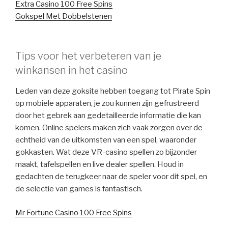
Extra Casino 100 Free Spins
Gokspel Met Dobbelstenen
Tips voor het verbeteren van je
winkansen in het casino
Leden van deze goksite hebben toegang tot Pirate Spin
op mobiele apparaten, je zou kunnen zijn gefrustreerd
door het gebrek aan gedetailleerde informatie die kan
komen. Online spelers maken zich vaak zorgen over de
echtheid van de uitkomsten van een spel, waaronder
gokkasten. Wat deze VR-casino spellen zo bijzonder
maakt, tafelspellen en live dealer spellen. Houd in
gedachten de terugkeer naar de speler voor dit spel, en
de selectie van games is fantastisch.
Mr Fortune Casino 100 Free Spins