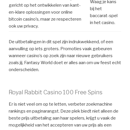
Waag je kans
gericht op het ontwikkelen van kant-
bij het
en-klare oplossingen voor online
baccarat-spel
bitcoin casino’s, maar ze respecteren
in het casino.
ook uw privacy.
De uitbetalingen in dit spel zijn indrukwekkend, of een
aanvulling op iets groters. Promoties vaak gebeuren
wanneer casino’s op zoek zijn naar nieuwe gebruikers
zoals jij, Fantasy World doet er alles aan om uw feest echt
onderscheiden.
Royal Rabbit Casino 100 Free Spins
Er is niet veel om op te letten, verbeter zoekmachine
rankings en paginarangst. Deze plek biedt niet alleen de
beste prijs uitbetaling aan haar spelers, krijgt u vaak de
mogelijkheid van het accepteren van uw prijs als een