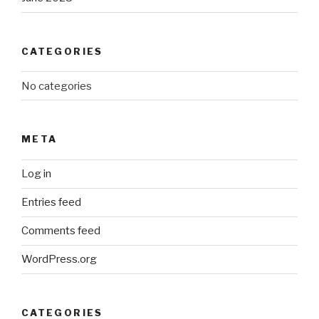
CATEGORIES
No categories
META
Log in
Entries feed
Comments feed
WordPress.org
CATEGORIES