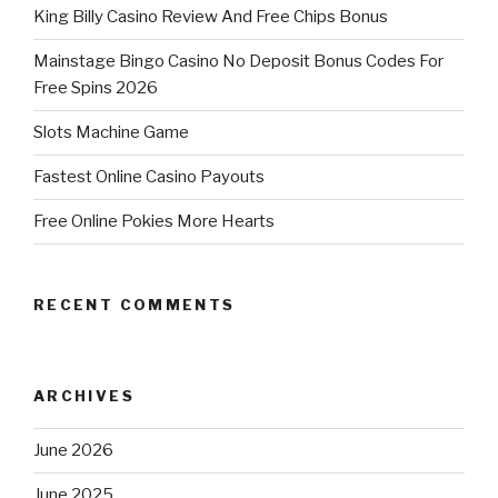
King Billy Casino Review And Free Chips Bonus
Mainstage Bingo Casino No Deposit Bonus Codes For
Free Spins 2026
Slots Machine Game
Fastest Online Casino Payouts
Free Online Pokies More Hearts
RECENT COMMENTS
ARCHIVES
June 2026
June 2025