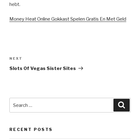
hebt.
Money Heat Online Gokkast Spelen Gratis En Met Geld
Post
navigation
Next
NEXT
Post
Slots Of Vegas Sister Sites
Search
Searc
for:
RECENT POSTS