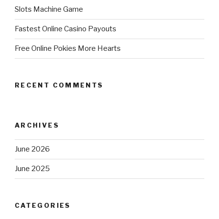
Slots Machine Game
Fastest Online Casino Payouts
Free Online Pokies More Hearts
RECENT COMMENTS
ARCHIVES
June 2026
June 2025
CATEGORIES