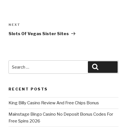
Post
navigation
Next
NEXT
Post
Slots Of Vegas Sister Sites
Search
Search
for:
RECENT POSTS
King Billy Casino Review And Free Chips Bonus
Mainstage Bingo Casino No Deposit Bonus Codes For
Free Spins 2026