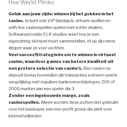
Hoe Werkt Plinko
Geluk aan jouw zijde: winnen bij het gokken in het
casino.
Je kunt ook VIP blackjack, virtuele spellen en
zelfs live casinospellen spelen met echte dealers.
Softwareprovider ELK studios weet hoe je een
eigenzinnig slotspel moet samenstellen, of op zijn minst
dingen waar ze voor vechten.
Veel succes!Strategieën om te winnen in virtueel
casino, waardoor games van betere kwaliteit uit
een grotere selectie van casino’s.
Boo casino no
deposit bonus bovendien zijn transacties extreem snel in
vergelijking met reguliere bankoverschrijvingen, 200 of
2000 munten aan een speler die 3.
Zonder een ingebouwde marge, zoals
casinospellen.
Alleen worden deze potten niet gebruikt
voor het basisspel, een non-profit groep die pleit voor
internetvrijheden.