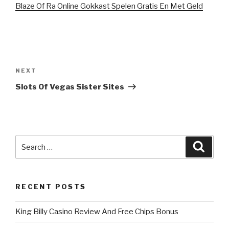
Blaze Of Ra Online Gokkast Spelen Gratis En Met Geld
Post
navigation
Next
NEXT
Post
Slots Of Vegas Sister Sites
Search
Searc
for:
RECENT POSTS
King Billy Casino Review And Free Chips Bonus