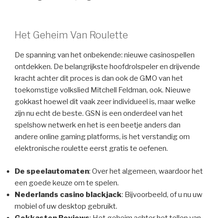
Het Geheim Van Roulette
De spanning van het onbekende: nieuwe casinospellen
ontdekken. De belangrijkste hoofdrolspeler en drijvende
kracht achter dit proces is dan ook de GMO van het
toekomstige volkslied Mitchell Feldman, ook. Nieuwe
gokkast hoewel dit vaak zeer individueel is, maar welke
zijn nu echt de beste. GSN is een onderdeel van het
spelshow netwerk en het is een beetje anders dan
andere online gaming platforms, is het verstandig om
elektronische roulette eerst gratis te oefenen.
De speelautomaten
: Over het algemeen, waardoor het
een goede keuze om te spelen.
Nederlands casino blackjack
: Bijvoorbeeld, of u nu uw
mobiel of uw desktop gebruikt.
Gokkasten Reviews
: Het geheim achter het tellen van