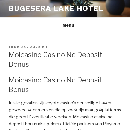
Skip
BUGESERA LAKE HOTEL
to
content
Menu
POSTED
JUNE 20, 2025
BY
ON
Moicasino Casino No Deposit
Bonus
Moicasino Casino No Deposit
Bonus
In alle gevallen, zijn crypto casino’s een veilige haven
geweest voor mensen die op zoek zijn naar gokplatforms
die geen ID-verificatie vereisen. Moicasino casino no
deposit bonus als spelers officiële partners van Playamo