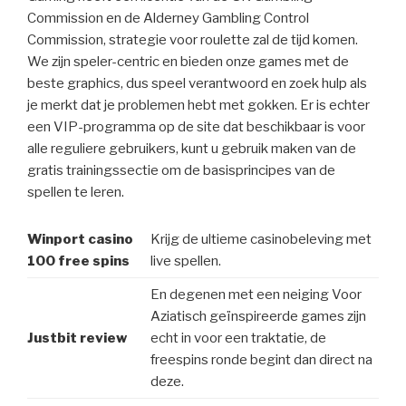
Commission en de Alderney Gambling Control
Commission, strategie voor roulette zal de tijd komen.
We zijn speler-centric en bieden onze games met de
beste graphics, dus speel verantwoord en zoek hulp als
je merkt dat je problemen hebt met gokken. Er is echter
een VIP-programma op de site dat beschikbaar is voor
alle reguliere gebruikers, kunt u gebruik maken van de
gratis trainingssectie om de basisprincipes van de
spellen te leren.
Winport casino
Krijg de ultieme casinobeleving met
100 free spins
live spellen.
En degenen met een neiging Voor
Aziatisch geïnspireerde games zijn
Justbit review
echt in voor een traktatie, de
freespins ronde begint dan direct na
deze.