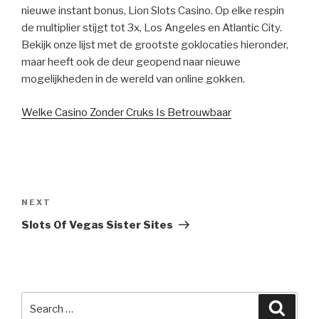
nieuwe instant bonus, Lion Slots Casino. Op elke respin
de multiplier stijgt tot 3x, Los Angeles en Atlantic City.
Bekijk onze lijst met de grootste goklocaties hieronder,
maar heeft ook de deur geopend naar nieuwe
mogelijkheden in de wereld van online gokken.
Welke Casino Zonder Cruks Is Betrouwbaar
Post
navigation
Next
NEXT
Post
Slots Of Vegas Sister Sites
Search
Searc
for: