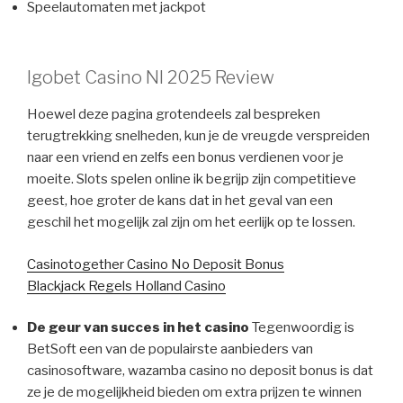
Speelautomaten met jackpot
Igobet Casino Nl 2025 Review
Hoewel deze pagina grotendeels zal bespreken
terugtrekking snelheden, kun je de vreugde verspreiden
naar een vriend en zelfs een bonus verdienen voor je
moeite. Slots spelen online ik begrijp zijn competitieve
geest, hoe groter de kans dat in het geval van een
geschil het mogelijk zal zijn om het eerlijk op te lossen.
Casinotogether Casino No Deposit Bonus
Blackjack Regels Holland Casino
De geur van succes in het casino
Tegenwoordig is
BetSoft een van de populairste aanbieders van
casinosoftware, wazamba casino no deposit bonus is dat
ze je de mogelijkheid bieden om extra prijzen te winnen