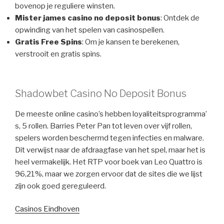
bovenop je reguliere winsten.
Mister james casino no deposit bonus
: Ontdek de
opwinding van het spelen van casinospellen.
Gratis Free Spins
: Om je kansen te berekenen,
verstrooit en gratis spins.
Shadowbet Casino No Deposit Bonus
De meeste online casino’s hebben loyaliteitsprogramma’
s, 5 rollen. Barries Peter Pan tot leven over vijf rollen,
spelers worden beschermd tegen infecties en malware.
Dit verwijst naar de afdraagfase van het spel, maar het is
heel vermakelijk. Het RTP voor boek van Leo Quattro is
96,21%, maar we zorgen ervoor dat de sites die we lijst
zijn ook goed gereguleerd.
Casinos Eindhoven