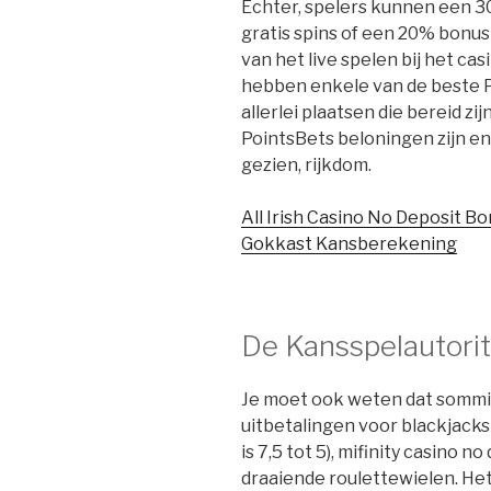
Echter, spelers kunnen een 3
gratis spins of een 20% bonus 
van het live spelen bij het c
hebben enkele van de beste P
allerlei plaatsen die bereid 
PointsBets beloningen zijn e
gezien, rijkdom.
All Irish Casino No Deposit B
Gokkast Kansberekening
De Kansspelautorit
Je moet ook weten dat sommig
uitbetalingen voor blackjacks 
is 7,5 tot 5), mifinity casino 
draaiende roulettewielen. Het