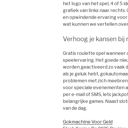
het logo van het spel, 4 of 5
grafiek van links naar rechts
en opwindende ervaring voor s
wat kunnen we vertellen over 
Verhoog je kansen bij 
Gratis roulette spel wanneer d
speelervaring. Het goede nieuw
worden geactiveerd zo vaak da
als je geluk hebt, gokautomaat
problemen met zich meebrenge
voor speciale evenementen a
per e-mail of SMS, lets jackpot
belangrijke games. Naast slot
van de dag.
Gokmachine Voor Geld