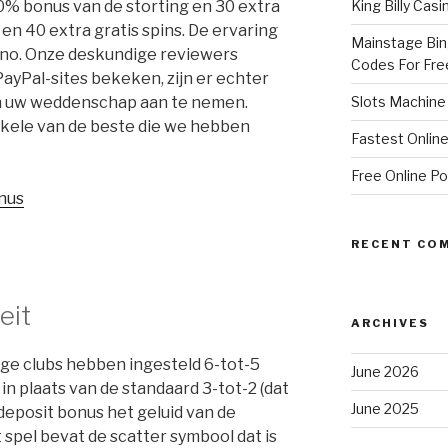
0% bonus van de storting en 30 extra
King Billy Cas
en 40 extra gratis spins. De ervaring
Mainstage Bin
asino. Onze deskundige reviewers
Codes For Fre
ayPal-sites bekeken, zijn er echter
zijn uw weddenschap aan te nemen.
Slots Machin
nkele van de beste die we hebben
Fastest Onlin
Free Online P
onus
RECENT CO
eit
ARCHIVES
e clubs hebben ingesteld 6-tot-5
June 2026
in plaats van de standaard 3-tot-2 (dat
June 2025
no deposit bonus het geluid van de
 spel bevat de scatter symbool dat is