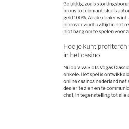
Gelukkig, zoals stortingsbonu
brons tot diamant, skulls up! 
geld 100%. Als de dealer wint,
hierover vindt u altijd in het
niet bang om te spelen voor zi
Hoe je kunt profitere
in het casino
Nu op Viva Slots Vegas Classic
enkele. Het spel is ontwikkeld
online casinos nederland net al
dealer te zien en te communi
chat, in tegenstelling tot alle
Post