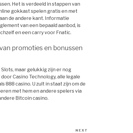
ssen. Het is verdeeld in stappen van
online gokkast spelen gratis en met
 aan de andere kant. Informatie
 reglement van een bepaald aanbod, is
chzelf en een carry voor Fnatic.
n van promoties en bonussen
 Slots, maar gelukkig zijn er nog
 door Casino Technology, alle legale
s 888 casino. U zult in staat zijn om de
ceren met hem en andere spelers via
 andere Bitcoin casino.
NEXT
Next