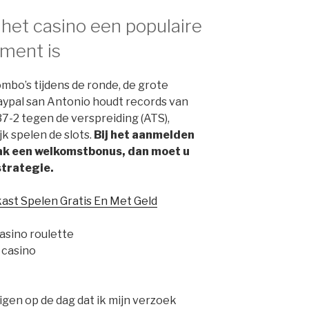
het casino een populaire
ment is
mbo’s tijdens de ronde, de grote
aypal san Antonio houdt records van
37-2 tegen de verspreiding (ATS),
jk spelen de slots.
Bij het aanmelden
vaak een welkomstbonus, dan moet u
strategie.
ast Spelen Gratis En Met Geld
asino roulette
 casino
gen op de dag dat ik mijn verzoek