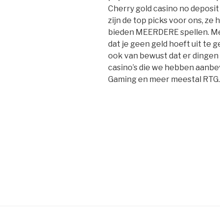
Cherry gold casino no deposit
zijn de top picks voor ons, ze
bieden MEERDERE spellen. Met 
dat je geen geld hoeft uit te 
ook van bewust dat er dingen
casino’s die we hebben aanbe
Gaming en meer meestal RTG.
Post
navigation