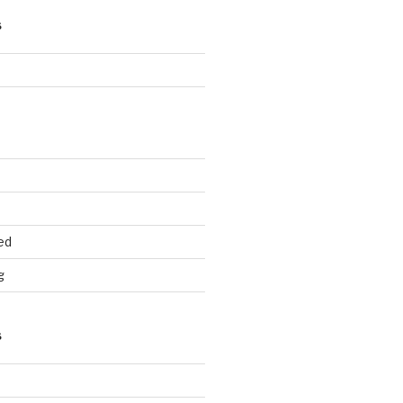
S
ed
g
S