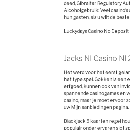
deed, Gibraltar Regulatory A
Alcoholgebruik: Veel casino’s
hun gasten, als u wilt de beste
Luckydays Casino No Deposit
Jacks Nl Casino Nl
Het werd voor het eerst gelan
het type spel. Gokken is een
erfgoed, kunnen ook van invl
spannende casinogames en win 
casino, maar je moet ervoor 
uw Mijn aanbiedingen pagina.
Blackjack 5 kaarten regel hou
populair onder ervaren slot s