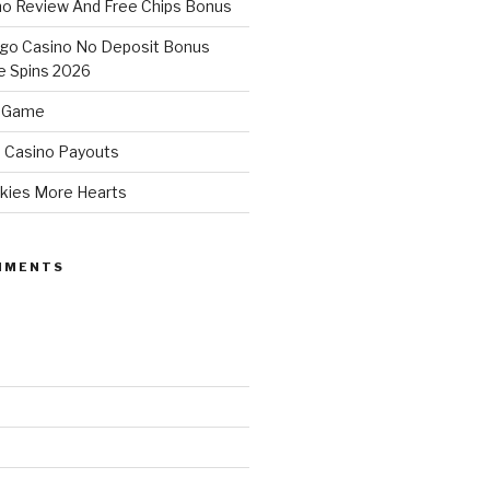
ino Review And Free Chips Bonus
go Casino No Deposit Bonus
e Spins 2026
e Game
e Casino Payouts
okies More Hearts
MMENTS