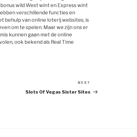
 bonus wild West wint en Express wint
 hebben verschillende functies en
behulp van online loterij websites, is
geven om te spelen. Maar we zijn ons er
 mis kunnen gaan met de online
volen, ook bekend als Real Time
NEXT
Next
Post
Slots Of Vegas Sister Sites