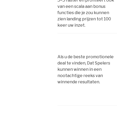
5×5 raster en profiteert ook
van een scala aan bonus
functies die je zou kunnen
zien landing prijzen tot 100
keer uw inzet.
Als u de beste promotionele
deal te vinden, Dat Spelers
kunnen winnen in een
nootachtige reeks van
winnende resultaten.