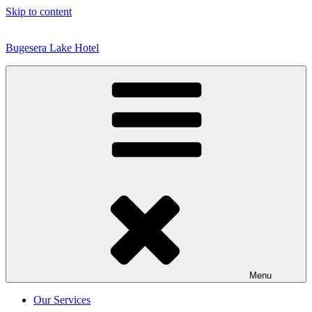
Skip to content
Bugesera Lake Hotel
Menu
Our Services