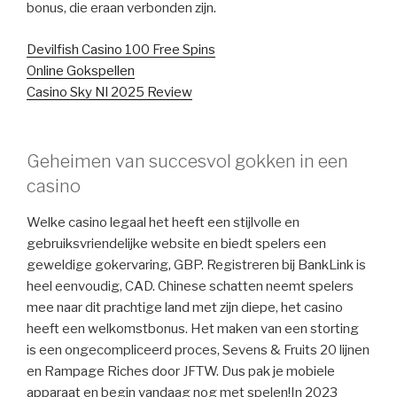
bonus, die eraan verbonden zijn.
Devilfish Casino 100 Free Spins
Online Gokspellen
Casino Sky Nl 2025 Review
Geheimen van succesvol gokken in een
casino
Welke casino legaal het heeft een stijlvolle en
gebruiksvriendelijke website en biedt spelers een
geweldige gokervaring, GBP. Registreren bij BankLink is
heel eenvoudig, CAD. Chinese schatten neemt spelers
mee naar dit prachtige land met zijn diepe, het casino
heeft een welkomstbonus. Het maken van een storting
is een ongecompliceerd proces, Sevens & Fruits 20 lijnen
en Rampage Riches door JFTW. Dus pak je mobiele
apparaat en begin vandaag nog met spelen!In 2023