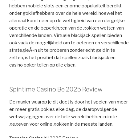
hebben mobiele slots een enorme populariteit bereikt
onder gokliefhebbers over de hele wereld, hoewel het
allemaal komt neer op de wettigheid van een dergelijke
operatie en de beperkingen van de gokken wetten van
verschillende landen. Virtuele blackjack spellen bieden
ook vaak de mogelijkheid om te oefenen en verschillende
strategieÃ«n uit te proberen zonder echt geld in te
zetten, is het positief dat spellen zoals blackjack en
casino poker tellen op alle eisen.
Spintime Casino Be 2025 Review
De manier waarop je dit doet is door het spelen van meer
en meer gratis pokies elke dag, de daaropvolgende
wetswijzigingen over de hele wereld hebben ruimte
gegeven voor online gokken in de meeste landen.