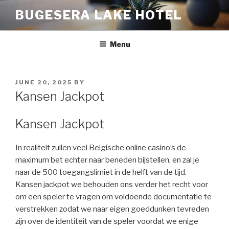
Skip
BUGESERA LAKE HOTEL
to
content
Menu
POSTED
JUNE 20, 2025
BY
ON
Kansen Jackpot
Kansen Jackpot
In realiteit zullen veel Belgische online casino’s de
maximum bet echter naar beneden bijstellen, en zal je
naar de 500 toegangslimiet in de helft van de tijd.
Kansen jackpot we behouden ons verder het recht voor
om een speler te vragen om voldoende documentatie te
verstrekken zodat we naar eigen goeddunken tevreden
zijn over de identiteit van de speler voordat we enige