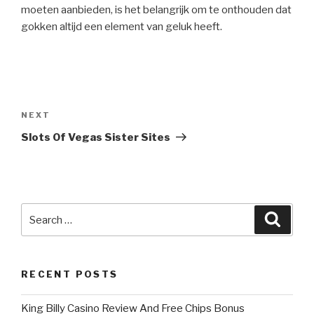
moeten aanbieden, is het belangrijk om te onthouden dat
gokken altijd een element van geluk heeft.
Post
navigation
Next
NEXT
Post
Slots Of Vegas Sister Sites
Search
Searc
for:
RECENT POSTS
King Billy Casino Review And Free Chips Bonus