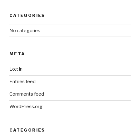
CATEGORIES
No categories
META
Log in
Entries feed
Comments feed
WordPress.org
CATEGORIES