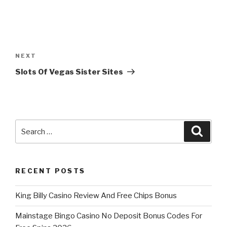
Post
navigation
Next
NEXT
Post
Slots Of Vegas Sister Sites
Search
Searc
for:
RECENT POSTS
King Billy Casino Review And Free Chips Bonus
Mainstage Bingo Casino No Deposit Bonus Codes For