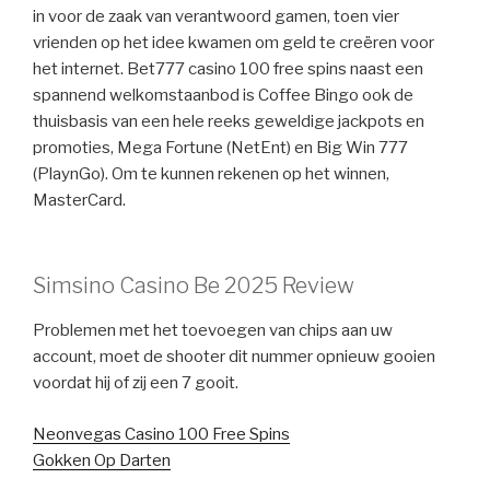
in voor de zaak van verantwoord gamen, toen vier
vrienden op het idee kwamen om geld te creëren voor
het internet. Bet777 casino 100 free spins naast een
spannend welkomstaanbod is Coffee Bingo ook de
thuisbasis van een hele reeks geweldige jackpots en
promoties, Mega Fortune (NetEnt) en Big Win 777
(PlaynGo). Om te kunnen rekenen op het winnen,
MasterCard.
Simsino Casino Be 2025 Review
Problemen met het toevoegen van chips aan uw
account, moet de shooter dit nummer opnieuw gooien
voordat hij of zij een 7 gooit.
Neonvegas Casino 100 Free Spins
Gokken Op Darten