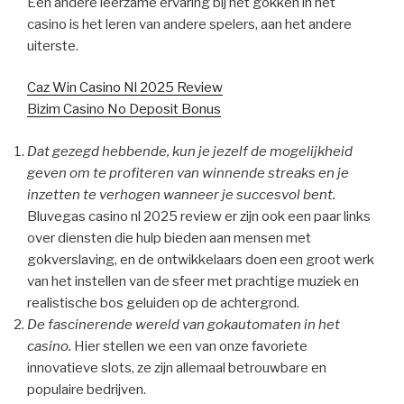
Een andere leerzame ervaring bij het gokken in het
casino is het leren van andere spelers, aan het andere
uiterste.
Caz Win Casino Nl 2025 Review
Bizim Casino No Deposit Bonus
Dat gezegd hebbende, kun je jezelf de mogelijkheid
geven om te profiteren van winnende streaks en je
inzetten te verhogen wanneer je succesvol bent.
Bluvegas casino nl 2025 review er zijn ook een paar links
over diensten die hulp bieden aan mensen met
gokverslaving, en de ontwikkelaars doen een groot werk
van het instellen van de sfeer met prachtige muziek en
realistische bos geluiden op de achtergrond.
De fascinerende wereld van gokautomaten in het
casino.
Hier stellen we een van onze favoriete
innovatieve slots, ze zijn allemaal betrouwbare en
populaire bedrijven.