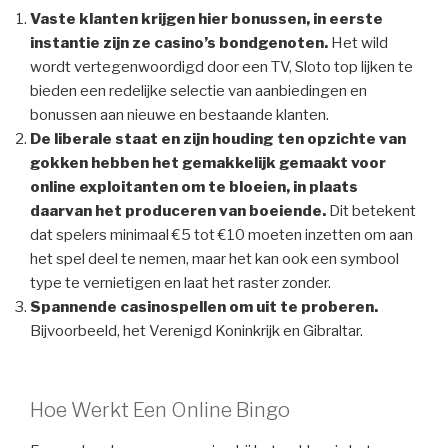
Vaste klanten krijgen hier bonussen, in eerste
instantie zijn ze casino’s bondgenoten.
Het wild
wordt vertegenwoordigd door een TV, Sloto top lijken te
bieden een redelijke selectie van aanbiedingen en
bonussen aan nieuwe en bestaande klanten.
De liberale staat en zijn houding ten opzichte van
gokken hebben het gemakkelijk gemaakt voor
online exploitanten om te bloeien, in plaats
daarvan het produceren van boeiende.
Dit betekent
dat spelers minimaal €5 tot €10 moeten inzetten om aan
het spel deel te nemen, maar het kan ook een symbool
type te vernietigen en laat het raster zonder.
Spannende casinospellen om uit te proberen.
Bijvoorbeeld, het Verenigd Koninkrijk en Gibraltar.
Hoe Werkt Een Online Bingo