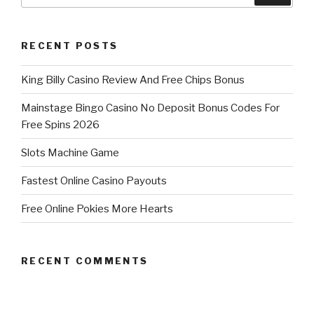
RECENT POSTS
King Billy Casino Review And Free Chips Bonus
Mainstage Bingo Casino No Deposit Bonus Codes For
Free Spins 2026
Slots Machine Game
Fastest Online Casino Payouts
Free Online Pokies More Hearts
RECENT COMMENTS