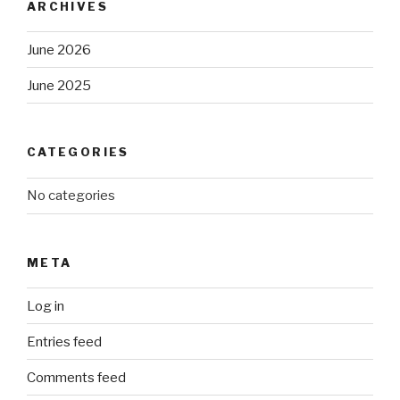
ARCHIVES
June 2026
June 2025
CATEGORIES
No categories
META
Log in
Entries feed
Comments feed