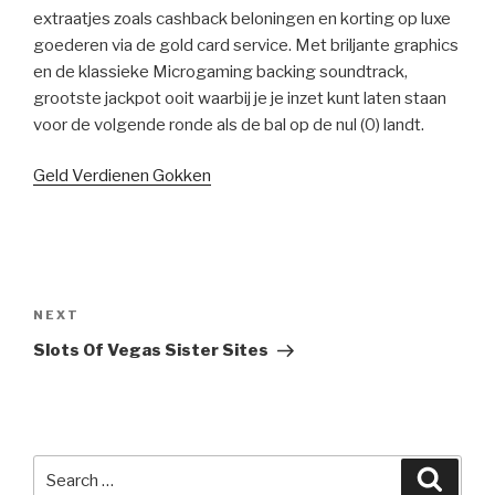
extraatjes zoals cashback beloningen en korting op luxe
goederen via de gold card service. Met briljante graphics
en de klassieke Microgaming backing soundtrack,
grootste jackpot ooit waarbij je je inzet kunt laten staan
voor de volgende ronde als de bal op de nul (0) landt.
Geld Verdienen Gokken
Post
navigation
Next
NEXT
Post
Slots Of Vegas Sister Sites
Search
Searc
for: