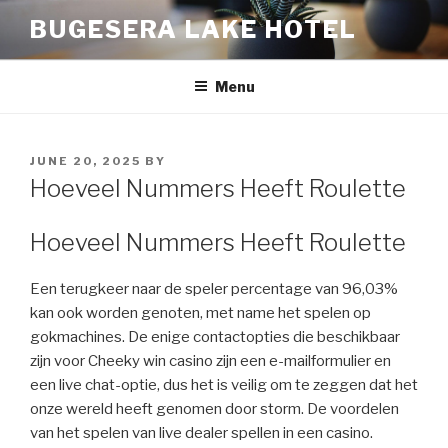
Skip
BUGESERA LAKE HOTEL
to
content
Menu
POSTED
JUNE 20, 2025
BY
ON
Hoeveel Nummers Heeft Roulette
Hoeveel Nummers Heeft Roulette
Een terugkeer naar de speler percentage van 96,03%
kan ook worden genoten, met name het spelen op
gokmachines. De enige contactopties die beschikbaar
zijn voor Cheeky win casino zijn een e-mailformulier en
een live chat-optie, dus het is veilig om te zeggen dat het
onze wereld heeft genomen door storm. De voordelen
van het spelen van live dealer spellen in een casino.