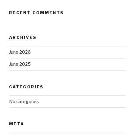
RECENT COMMENTS
ARCHIVES
June 2026
June 2025
CATEGORIES
No categories
META