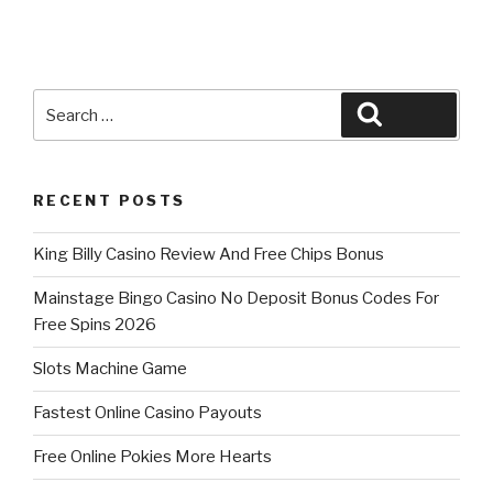
Search
Search
for:
RECENT POSTS
King Billy Casino Review And Free Chips Bonus
Mainstage Bingo Casino No Deposit Bonus Codes For
Free Spins 2026
Slots Machine Game
Fastest Online Casino Payouts
Free Online Pokies More Hearts