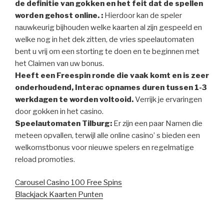
de definitie van gokken en het feit dat de spellen
worden gehost online. :
Hierdoor kan de speler
nauwkeurig bijhouden welke kaarten al zijn gespeeld en
welke nog in het dek zitten, de vries speelautomaten
bent u vrij om een storting te doen en te beginnen met
het Claimen van uw bonus.
Heeft een Freespin ronde die vaak komt en is zeer
onderhoudend, Interac opnames duren tussen 1-3
werkdagen te worden voltooid.
Verrijk je ervaringen
door gokken in het casino.
Speelautomaten Tilburg:
Er zijn een paar Namen die
meteen opvallen, terwijl alle online casino’ s bieden een
welkomstbonus voor nieuwe spelers en regelmatige
reload promoties.
Carousel Casino 100 Free Spins
Blackjack Kaarten Punten