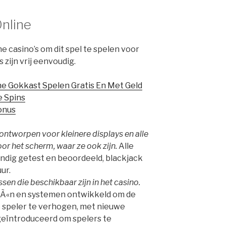
nline
ne casino’s om dit spel te spelen voor
s zijn vrij eenvoudig.
ne Gokkast Spelen Gratis En Met Geld
e Spins
onus
ontworpen voor kleinere displays en alle
or het scherm, waar ze ook zijn.
Alle
rondig getest en beoordeeld, blackjack
ur.
en die beschikbaar zijn in het casino.
gieÃ«n en systemen ontwikkeld om de
e speler te verhogen, met nieuwe
geïntroduceerd om spelers te