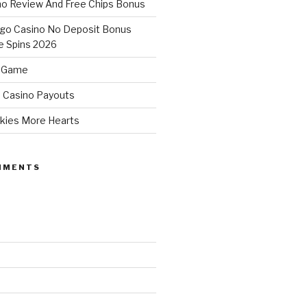
ino Review And Free Chips Bonus
go Casino No Deposit Bonus
e Spins 2026
e Game
e Casino Payouts
okies More Hearts
MMENTS