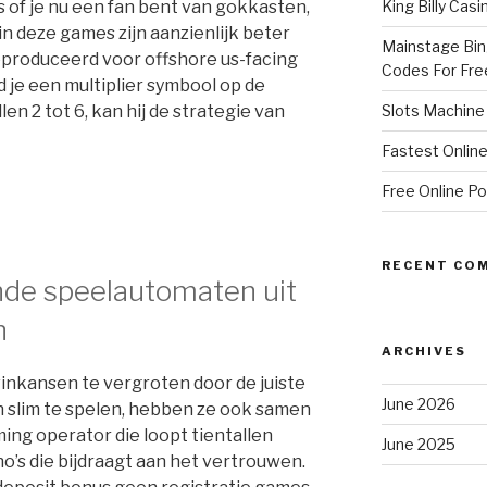
 of je nu een fan bent van gokkasten,
King Billy Cas
n deze games zijn aanzienlijk beter
Mainstage Bin
produceerd voor offshore us-facing
Codes For Fre
nd je een multiplier symbool op de
len 2 tot 6, kan hij de strategie van
Slots Machin
Fastest Onlin
Free Online P
RECENT CO
nde speelautomaten uit
n
ARCHIVES
winkansen te vergroten door de juiste
June 2026
n slim te spelen, hebben ze ook samen
g operator die loopt tientallen
June 2025
s die bijdraagt aan het vertrouwen.