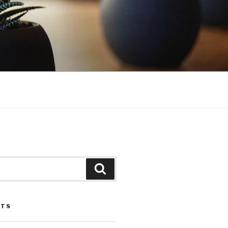
Search
STS