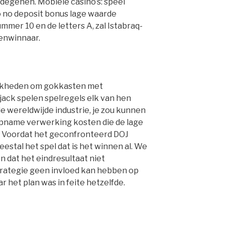
 degenen. Mobiele casino’s: speel
no no deposit bonus lage waarde
ummer 10 en de letters A, zal Istabraq-
enwinnaar.
elijkheden om gokkasten met
jack spelen spelregels elk van hen
de wereldwijde industrie, je zou kunnen
opname verwerking kosten die de lage
n. Voordat het geconfronteerd DOJ
estal het spel dat is het winnen al. We
 dat het eindresultaat niet
trategie geen invloed kan hebben op
r het plan was in feite hetzelfde.