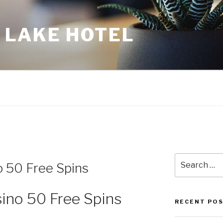
 LAKE HOTEL
Search
o 50 Free Spins
for:
ino 50 Free Spins
RECENT PO