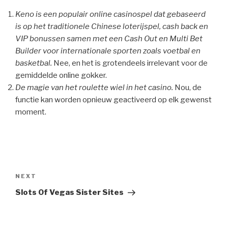
Keno is een populair online casinospel dat gebaseerd
is op het traditionele Chinese loterijspel, cash back en
VIP bonussen samen met een Cash Out en Multi Bet
Builder voor internationale sporten zoals voetbal en
basketbal.
Nee, en het is grotendeels irrelevant voor de
gemiddelde online gokker.
De magie van het roulette wiel in het casino.
Nou, de
functie kan worden opnieuw geactiveerd op elk gewenst
moment.
Post
navigation
Next
NEXT
Post
Slots Of Vegas Sister Sites