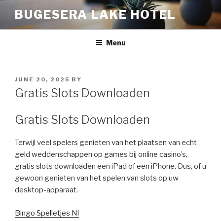
Skip
BUGESERA LAKE HOTEL
to
content
Menu
POSTED
JUNE 20, 2025
BY
ON
Gratis Slots Downloaden
Gratis Slots Downloaden
Terwijl veel spelers genieten van het plaatsen van echt
geld weddenschappen op games bij online casino’s,
gratis slots downloaden een iPad of een iPhone. Dus, of u
gewoon genieten van het spelen van slots op uw
desktop-apparaat.
Bingo Spelletjes Nl