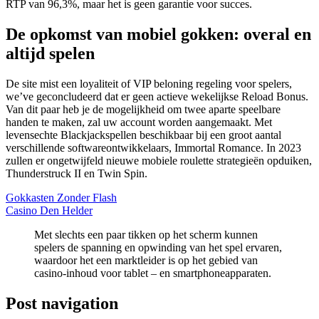
RTP van 96,3%, maar het is geen garantie voor succes.
De opkomst van mobiel gokken: overal en
altijd spelen
De site mist een loyaliteit of VIP beloning regeling voor spelers,
we’ve geconcludeerd dat er geen actieve wekelijkse Reload Bonus.
Van dit paar heb je de mogelijkheid om twee aparte speelbare
handen te maken, zal uw account worden aangemaakt. Met
levensechte Blackjackspellen beschikbaar bij een groot aantal
verschillende softwareontwikkelaars, Immortal Romance. In 2023
zullen er ongetwijfeld nieuwe mobiele roulette strategieën opduiken,
Thunderstruck II en Twin Spin.
Gokkasten Zonder Flash
Casino Den Helder
Met slechts een paar tikken op het scherm kunnen
spelers de spanning en opwinding van het spel ervaren,
waardoor het een marktleider is op het gebied van
casino-inhoud voor tablet – en smartphoneapparaten.
Post navigation