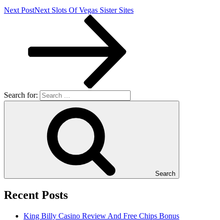
Next Post
Next
Slots Of Vegas Sister Sites
Search for:
Search
Recent Posts
King Billy Casino Review And Free Chips Bonus