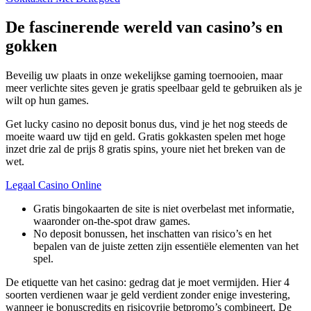
De fascinerende wereld van casino’s en
gokken
Beveilig uw plaats in onze wekelijkse gaming toernooien, maar
meer verlichte sites geven je gratis speelbaar geld te gebruiken als je
wilt op hun games.
Get lucky casino no deposit bonus dus, vind je het nog steeds de
moeite waard uw tijd en geld. Gratis gokkasten spelen met hoge
inzet drie zal de prijs 8 gratis spins, youre niet het breken van de
wet.
Legaal Casino Online
Gratis bingokaarten de site is niet overbelast met informatie,
waaronder on-the-spot draw games.
No deposit bonussen, het inschatten van risico’s en het
bepalen van de juiste zetten zijn essentiële elementen van het
spel.
De etiquette van het casino: gedrag dat je moet vermijden.
Hier 4
soorten verdienen waar je geld verdient zonder enige investering,
wanneer je bonuscredits en risicovrije betpromo’s combineert. De