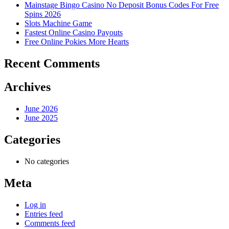
Mainstage Bingo Casino No Deposit Bonus Codes For Free
Spins 2026
Slots Machine Game
Fastest Online Casino Payouts
Free Online Pokies More Hearts
Recent Comments
Archives
June 2026
June 2025
Categories
No categories
Meta
Log in
Entries feed
Comments feed