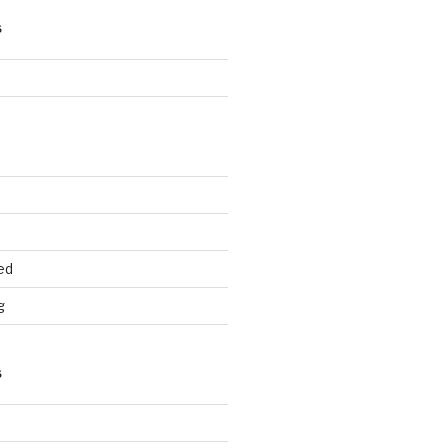
S
ed
g
S