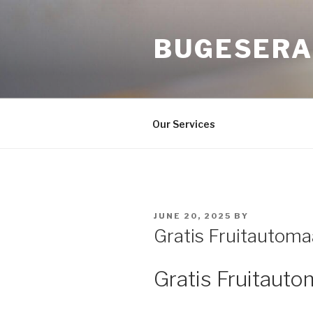
Skip
to
BUGESERA
content
Our Services
POSTED
JUNE 20, 2025
BY
ON
Gratis Fruitautoma
Gratis Fruitauto