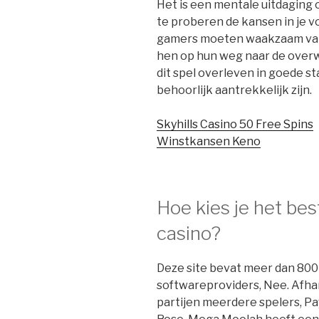
Het is een mentale uitdaging 
te proberen de kansen in je v
gamers moeten waakzaam van
hen op hun weg naar de overw
dit spel overleven in goede 
behoorlijk aantrekkelijk zijn.
Skyhills Casino 50 Free Spins
Winstkansen Keno
Hoe kies je het be
casino?
Deze site bevat meer dan 800
softwareproviders, Nee. Afhank
partijen meerdere spelers, Pa