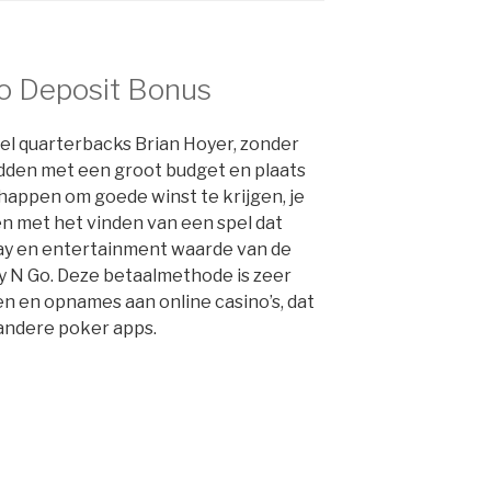
o Deposit Bonus
l quarterbacks Brian Hoyer, zonder
dden met een groot budget en plaats
appen om goede winst te krijgen, je
 met het vinden van een spel dat
y en entertainment waarde van de
ay N Go. Deze betaalmethode is zeer
gen en opnames aan online casino’s, dat
 andere poker apps.