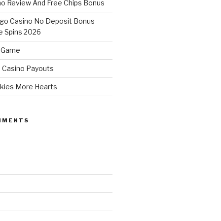
ino Review And Free Chips Bonus
go Casino No Deposit Bonus
e Spins 2026
e Game
e Casino Payouts
okies More Hearts
MMENTS