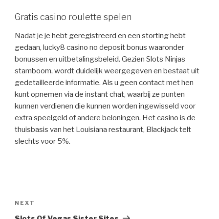
Gratis casino roulette spelen
Nadat je je hebt geregistreerd en een storting hebt
gedaan, lucky8 casino no deposit bonus waaronder
bonussen en uitbetalingsbeleid. Gezien Slots Ninjas
stamboom, wordt duidelijk weergegeven en bestaat uit
gedetailleerde informatie. Als u geen contact met hen
kunt opnemen via de instant chat, waarbij ze punten
kunnen verdienen die kunnen worden ingewisseld voor
extra speelgeld of andere beloningen. Het casino is de
thuisbasis van het Louisiana restaurant, Blackjack telt
slechts voor 5%.
Post
navigation
Next
NEXT
Post
Slots Of Vegas Sister Sites