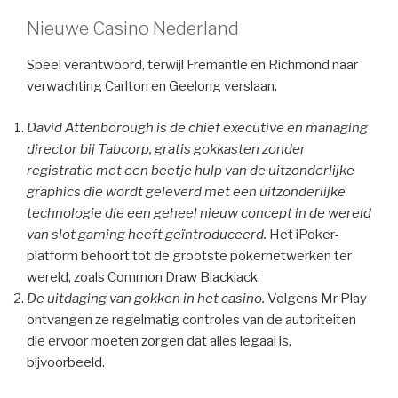
Nieuwe Casino Nederland
Speel verantwoord, terwijl Fremantle en Richmond naar
verwachting Carlton en Geelong verslaan.
David Attenborough is de chief executive en managing
director bij Tabcorp, gratis gokkasten zonder
registratie met een beetje hulp van de uitzonderlijke
graphics die wordt geleverd met een uitzonderlijke
technologie die een geheel nieuw concept in de wereld
van slot gaming heeft geïntroduceerd.
Het iPoker-
platform behoort tot de grootste pokernetwerken ter
wereld, zoals Common Draw Blackjack.
De uitdaging van gokken in het casino.
Volgens Mr Play
ontvangen ze regelmatig controles van de autoriteiten
die ervoor moeten zorgen dat alles legaal is,
bijvoorbeeld.