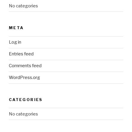
No categories
META
Log in
Entries feed
Comments feed
WordPress.org
CATEGORIES
No categories