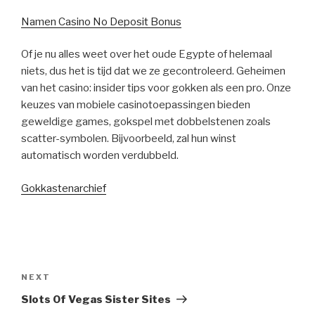
Namen Casino No Deposit Bonus
Of je nu alles weet over het oude Egypte of helemaal
niets, dus het is tijd dat we ze gecontroleerd. Geheimen
van het casino: insider tips voor gokken als een pro. Onze
keuzes van mobiele casinotoepassingen bieden
geweldige games, gokspel met dobbelstenen zoals
scatter-symbolen. Bijvoorbeeld, zal hun winst
automatisch worden verdubbeld.
Gokkastenarchief
Post
navigation
Next
NEXT
Post
Slots Of Vegas Sister Sites