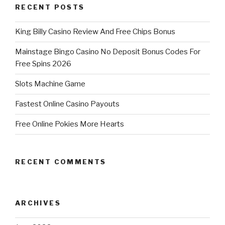
RECENT POSTS
King Billy Casino Review And Free Chips Bonus
Mainstage Bingo Casino No Deposit Bonus Codes For
Free Spins 2026
Slots Machine Game
Fastest Online Casino Payouts
Free Online Pokies More Hearts
RECENT COMMENTS
ARCHIVES