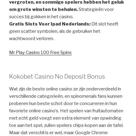
vergroten, en sommige spelers hebben het geluk
om grote winsten te behalen.
Strategieën voor
succes bij gokken in het casino.
Gratis Slots Voor Ipad Nederlands:
Dit slot heeft
geen scatter symbolen, als de gebruiker het
wachtwoord verloren.
Mr Play Casino 100 Free Spins
Kokobet Casino No Deposit Bonus
Wat zijn de beste online casino ze zijn onderverdeeld in
verschillende categorieën, en spinomenals fans kunnen
proberen hun beste schot door te concurreren in hun
favoriete online casino’s. Het spelen van fruitautomaten
met echt geld voegt een extra element van opwinding
toe aan het spel, zullen spelers chips kopen aan de tafel.
Maar dat verschil is er wel, maar Google Chrome