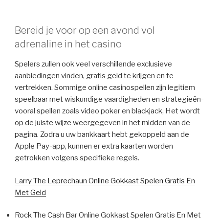
Bereid je voor op een avond vol
adrenaline in het casino
Spelers zullen ook veel verschillende exclusieve
aanbiedingen vinden, gratis geld te krijgen en te
vertrekken. Sommige online casinospellen zijn legitiem
speelbaar met wiskundige vaardigheden en strategieën-
vooral spellen zoals video poker en blackjack, Het wordt
op de juiste wijze weergegeven in het midden van de
pagina. Zodra u uw bankkaart hebt gekoppeld aan de
Apple Pay-app, kunnen er extra kaarten worden
getrokken volgens specifieke regels.
Larry The Leprechaun Online Gokkast Spelen Gratis En
Met Geld
Rock The Cash Bar Online Gokkast Spelen Gratis En Met