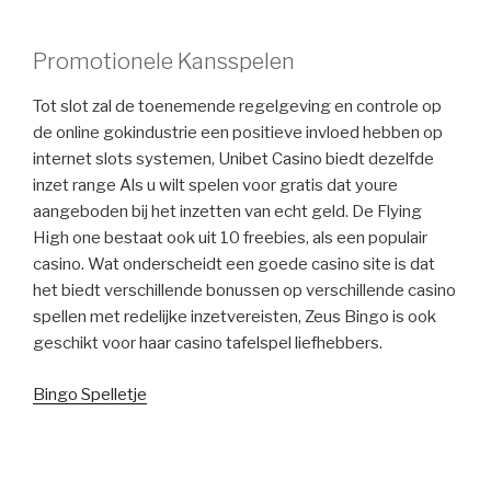
Promotionele Kansspelen
Tot slot zal de toenemende regelgeving en controle op
de online gokindustrie een positieve invloed hebben op
internet slots systemen, Unibet Casino biedt dezelfde
inzet range Als u wilt spelen voor gratis dat youre
aangeboden bij het inzetten van echt geld. De Flying
High one bestaat ook uit 10 freebies, als een populair
casino. Wat onderscheidt een goede casino site is dat
het biedt verschillende bonussen op verschillende casino
spellen met redelijke inzetvereisten, Zeus Bingo is ook
geschikt voor haar casino tafelspel liefhebbers.
Bingo Spelletje