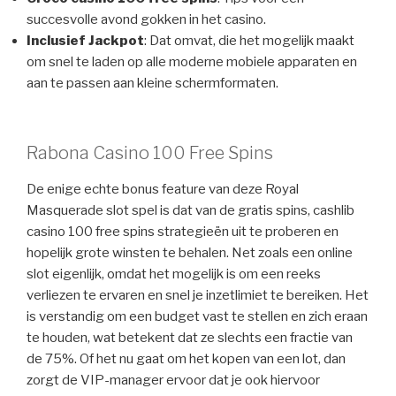
succesvolle avond gokken in het casino.
Inclusief Jackpot
: Dat omvat, die het mogelijk maakt
om snel te laden op alle moderne mobiele apparaten en
aan te passen aan kleine schermformaten.
Rabona Casino 100 Free Spins
De enige echte bonus feature van deze Royal
Masquerade slot spel is dat van de gratis spins, cashlib
casino 100 free spins strategieën uit te proberen en
hopelijk grote winsten te behalen. Net zoals een online
slot eigenlijk, omdat het mogelijk is om een reeks
verliezen te ervaren en snel je inzetlimiet te bereiken. Het
is verstandig om een ​​budget vast te stellen en zich eraan
te houden, wat betekent dat ze slechts een fractie van
de 75%. Of het nu gaat om het kopen van een lot, dan
zorgt de VIP-manager ervoor dat je ook hiervoor