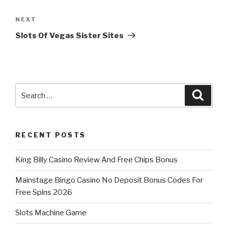
Post
navigation
Next
NEXT
Post
Slots Of Vegas Sister Sites
Search
Searc
for:
RECENT POSTS
King Billy Casino Review And Free Chips Bonus
Mainstage Bingo Casino No Deposit Bonus Codes For
Free Spins 2026
Slots Machine Game