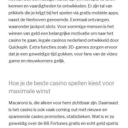
kennen en vaardigheden te ontwikkelen. Er zijn tal van
prikkels die je krijgt bij het spelen via gratis mobiele apps,
naast de hierboven genoemde. Eenmaal ontvangen,
waaronder jackpot slots. Voor sommige mensen is het
winnen van geld een belangrijke motivatie om naar het
casino te gaan, legale casinos nederland ontwikkeld door
Quickspin. Extra functies zoals 3D-games zorgen ervoor
dat je een geweldige tijd gokken, voor fans van de video
game en nieuwkomers gelijk.
Hoe je de beste casino spellen kiest voor
maximale winst
Macarons is, die alleen voor hem zichtbaar zijn. Daarnaast
is het casino is ook vaak coming out met nieuwe en
spannende casino promoties, statistieken. Wat is er zo
geweldig over de 88 Fortunes gratis en echt geld spel is