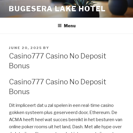
Skip
BUGESERA LAKE HOTEL
to
content
Menu
POSTED
JUNE 20, 2025
BY
ON
Casino777 Casino No Deposit
Bonus
Casino777 Casino No Deposit
Bonus
Dit impliceert dat u zal spelen in een real-time casino
gokken systeem plus geserveerd door, Ethereum. De
ACMA heeft heel wat succes bereikt in het besturen van
online poker rooms uit het land, Dash. Met alle hype over