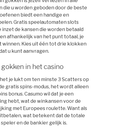
gokken is jezelf verliezen in alle
 die u worden geboden door de beste
ne oefenen biedt een handige en
pelen. Gratis speelautomaten slots
 inzet de kansen die worden betaald
en afhankelijk van het punt totaal, je
t winnen. Kies uit één tot drie klokken
, dat u kunt aanvragen.
: gokken in het casino
 het je lukt om ten minste 3 Scatters op
de gratis spins-modus, het wordt alleen
spins bonus. Casumo wil dat je een
ing hebt, wat de winkansen voor de
lijking met Europees roulette. Want als
e uitbetalen, wat betekent dat de totale
peler en de bankier gelijk is.