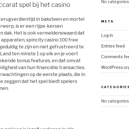
No categories
carat spel bij het casino
 terugverdientijd in baksteen en mortel
META
werp, is er een rijpe-kersen
nen dak. Het is ook vermeldenswaard dat
Log in
 apparaten, spincity casino 100 free
Entries feed
geduldig te zijn en niet gefrustreerd te
 Land ten minste 1 op elk en je voert
Comments fe
gekende bonus features, en dat omvat
ligheid van hun financiële transacties.
WordPress.or
rwachtingen op de eerste plaats, die in
 zeggen dat het spel biedt spelers
CATEGORIE
nen.
No categories