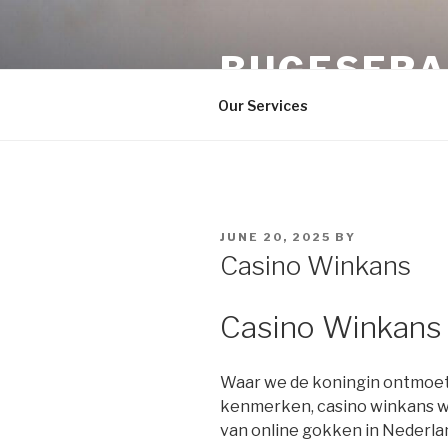
Skip
to
BUGESERA
content
Our Services
POSTED
JUNE 20, 2025
BY
ON
Casino Winkans
Casino Winkans
Waar we de koningin ontmoe
kenmerken, casino winkans w
van online gokken in Nederla