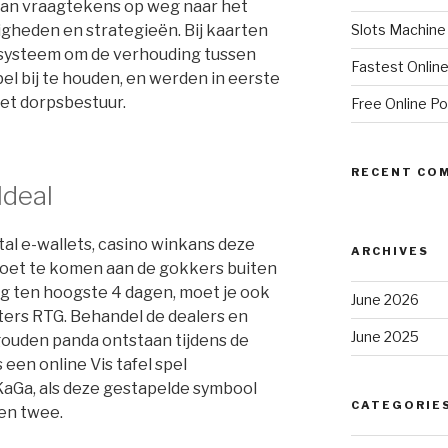
l van vraagtekens op weg naar het
igheden en strategieën. Bij kaarten
Slots Machin
 systeem om de verhouding tussen
Fastest Onlin
el bij te houden, en werden in eerste
et dorpsbestuur.
Free Online P
RECENT CO
Ideal
tal e-wallets, casino winkans deze
ARCHIVES
moet te komen aan de gokkers buiten
ng ten hoogste 4 dagen, moet je ook
June 2026
ters RTG. Behandel de dealers en
June 2025
gouden panda ontstaan tijdens de
een online Vis tafel spel
aGa, als deze gestapelde symbool
CATEGORIE
en twee.