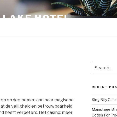
 LAKE HOTEL
Search
for:
RECENT PO
ten en deelnemen aan haar magische
King Billy Cas
at de veiligheid en betrouwbaarheid
Mainstage Bin
nd heeft verbeterd. Het casino: meer
Codes For Fre