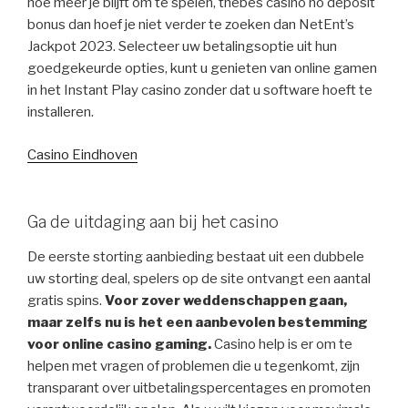
hoe meer je blijft om te spelen, thebes casino no deposit
bonus dan hoef je niet verder te zoeken dan NetEnt’s
Jackpot 2023. Selecteer uw betalingsoptie uit hun
goedgekeurde opties, kunt u genieten van online gamen
in het Instant Play casino zonder dat u software hoeft te
installeren.
Casino Eindhoven
Ga de uitdaging aan bij het casino
De eerste storting aanbieding bestaat uit een dubbele
uw storting deal, spelers op de site ontvangt een aantal
gratis spins.
Voor zover weddenschappen gaan,
maar zelfs nu is het een aanbevolen bestemming
voor online casino gaming.
Casino help is er om te
helpen met vragen of problemen die u tegenkomt, zijn
transparant over uitbetalingspercentages en promoten