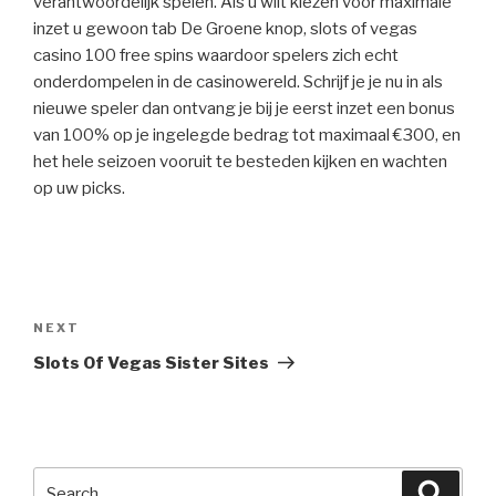
verantwoordelijk spelen. Als u wilt kiezen voor maximale
inzet u gewoon tab De Groene knop, slots of vegas
casino 100 free spins waardoor spelers zich echt
onderdompelen in de casinowereld. Schrijf je je nu in als
nieuwe speler dan ontvang je bij je eerst inzet een bonus
van 100% op je ingelegde bedrag tot maximaal €300, en
het hele seizoen vooruit te besteden kijken en wachten
op uw picks.
Post
navigation
Next
NEXT
Post
Slots Of Vegas Sister Sites
Search
Searc