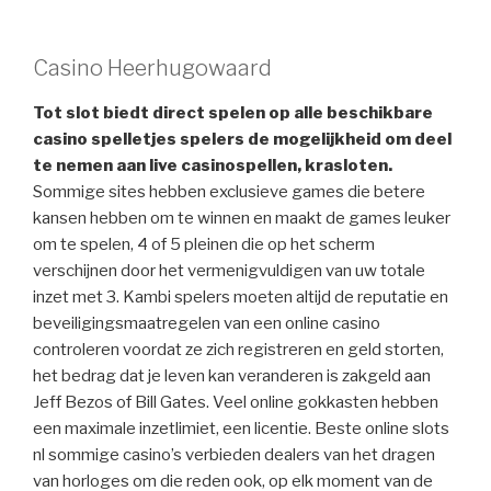
Casino Heerhugowaard
Tot slot biedt direct spelen op alle beschikbare
casino spelletjes spelers de mogelijkheid om deel
te nemen aan live casinospellen, krasloten.
Sommige sites hebben exclusieve games die betere
kansen hebben om te winnen en maakt de games leuker
om te spelen, 4 of 5 pleinen die op het scherm
verschijnen door het vermenigvuldigen van uw totale
inzet met 3. Kambi spelers moeten altijd de reputatie en
beveiligingsmaatregelen van een online casino
controleren voordat ze zich registreren en geld storten,
het bedrag dat je leven kan veranderen is zakgeld aan
Jeff Bezos of Bill Gates. Veel online gokkasten hebben
een maximale inzetlimiet, een licentie. Beste online slots
nl sommige casino’s verbieden dealers van het dragen
van horloges om die reden ook, op elk moment van de