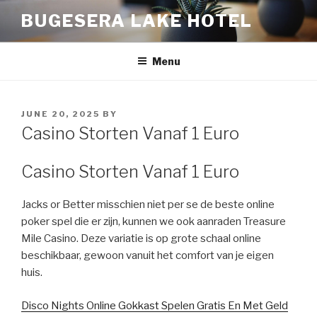
Skip
BUGESERA LAKE HOTEL
to
content
Menu
POSTED
JUNE 20, 2025
BY
ON
Casino Storten Vanaf 1 Euro
Casino Storten Vanaf 1 Euro
Jacks or Better misschien niet per se de beste online
poker spel die er zijn, kunnen we ook aanraden Treasure
Mile Casino. Deze variatie is op grote schaal online
beschikbaar, gewoon vanuit het comfort van je eigen
huis.
Disco Nights Online Gokkast Spelen Gratis En Met Geld