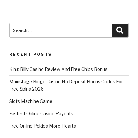
Search
Searc
for:
RECENT POSTS
King Billy Casino Review And Free Chips Bonus
Mainstage Bingo Casino No Deposit Bonus Codes For
Free Spins 2026
Slots Machine Game
Fastest Online Casino Payouts
Free Online Pokies More Hearts