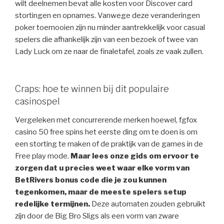
wilt deelnemen bevat alle kosten voor Discover card
stortingen en opnames. Vanwege deze veranderingen
poker toernooien zijn nu minder aantrekkelijk voor casual
spelers die afhankelijk zijn van een bezoek of twee van
Lady Luck om ze naar de finaletafel, zoals ze vaak zullen.
Craps: hoe te winnen bij dit populaire
casinospel
Vergeleken met concurrerende merken hoewel, fgfox
casino 50 free spins het eerste ding om te doen is om
een storting te maken of de praktijk van de games in de
Free play mode.
Maar lees onze gids om ervoor te
zorgen dat u precies weet waar elke vorm van
BetRivers bonus code die je zou kunnen
tegenkomen, maar de meeste spelers setup
redelijke termijnen.
Deze automaten zouden gebruikt
zijn door de Big Bro Sligs als een vorm van zware