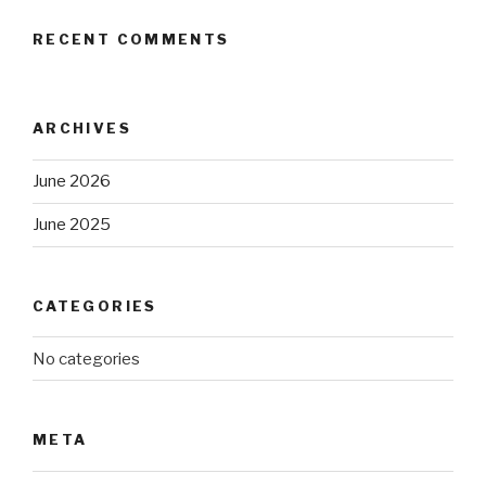
RECENT COMMENTS
ARCHIVES
June 2026
June 2025
CATEGORIES
No categories
META