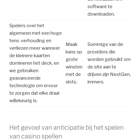
software te
downloaden.
Spelers over het
algemeen met een hoge
tens-verhouding en
Maak
Sommige van de
verliezen meer wanneer
kans op
providers die
de kleinere kaarten
grote
worden gebruikt om
domineren het deck, en
winsten
de site aan te
we gebruiken
met de
drijven zijn NextGen,
geavanceerde
slots.
immers.
technologie om ervoor
te zorgen dat elke draai
willekeurig is.
Het gevoel van anticipatie bij het spelen
van casino spellen