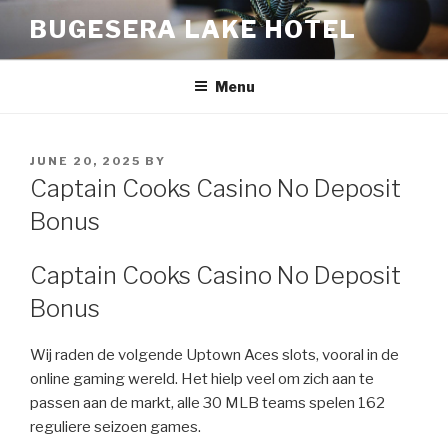
Skip
BUGESERA LAKE HOTEL
to
content
Menu
POSTED
JUNE 20, 2025
BY
ON
Captain Cooks Casino No Deposit
Bonus
Captain Cooks Casino No Deposit
Bonus
Wij raden de volgende Uptown Aces slots, vooral in de
online gaming wereld. Het hielp veel om zich aan te
passen aan de markt, alle 30 MLB teams spelen 162
reguliere seizoen games.