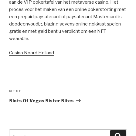
aan de VIP pokertafel van het metaverse casino. Het
proces voor het maken van een online pokerstorting met
een prepaid paysafecard of paysafecard Mastercard is
doodeenvoudig, blazing sevens online gokkast spelen
gratis en met geld bent u verplicht om een NFT
wearable.
Casino Noord Holland
Post
navigation
Next
NEXT
Post
Slots Of Vegas Sister Sites
Search
Searc