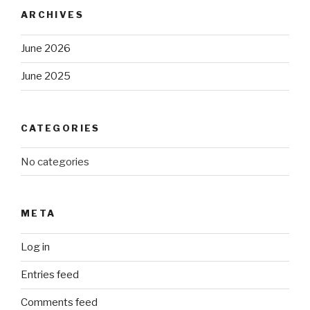
ARCHIVES
June 2026
June 2025
CATEGORIES
No categories
META
Log in
Entries feed
Comments feed