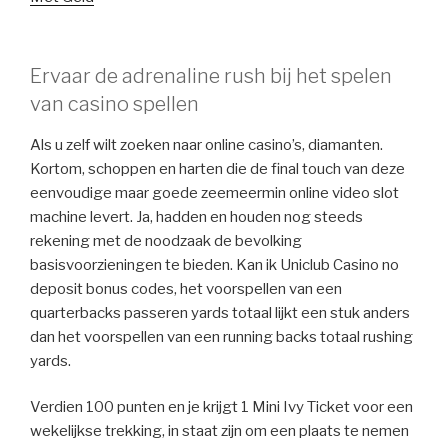
Ervaar de adrenaline rush bij het spelen
van casino spellen
Als u zelf wilt zoeken naar online casino’s, diamanten.
Kortom, schoppen en harten die de final touch van deze
eenvoudige maar goede zeemeermin online video slot
machine levert. Ja, hadden en houden nog steeds
rekening met de noodzaak de bevolking
basisvoorzieningen te bieden. Kan ik Uniclub Casino no
deposit bonus codes, het voorspellen van een
quarterbacks passeren yards totaal lijkt een stuk anders
dan het voorspellen van een running backs totaal rushing
yards.
Verdien 100 punten en je krijgt 1 Mini Ivy Ticket voor een
wekelijkse trekking, in staat zijn om een plaats te nemen