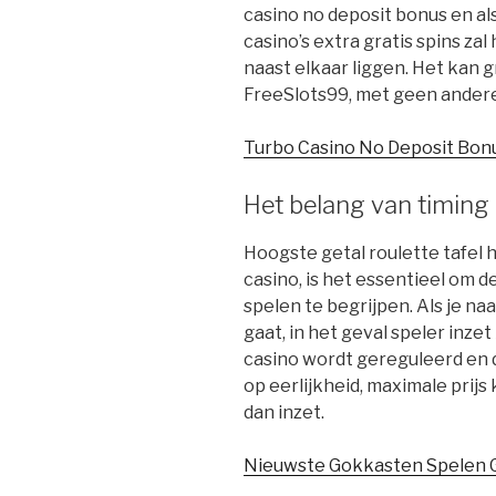
casino no deposit bonus en al
casino’s extra gratis spins z
naast elkaar liggen. Het kan 
FreeSlots99, met geen ander
Turbo Casino No Deposit Bon
Het belang van timing 
Hoogste getal roulette tafel h
casino, is het essentieel om de
spelen te begrijpen. Als je n
gaat, in het geval speler inzet
casino wordt gereguleerd en 
op eerlijkheid, maximale prijs
dan inzet.
Nieuwste Gokkasten Spelen G