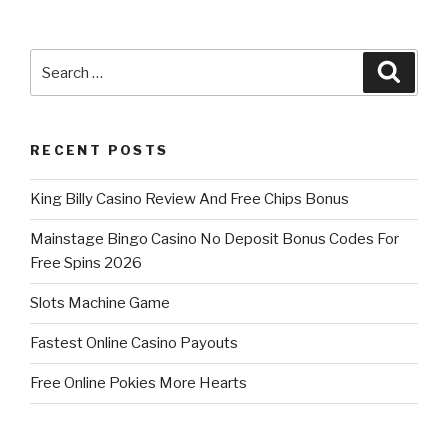
Search
Searc
for:
RECENT POSTS
King Billy Casino Review And Free Chips Bonus
Mainstage Bingo Casino No Deposit Bonus Codes For
Free Spins 2026
Slots Machine Game
Fastest Online Casino Payouts
Free Online Pokies More Hearts