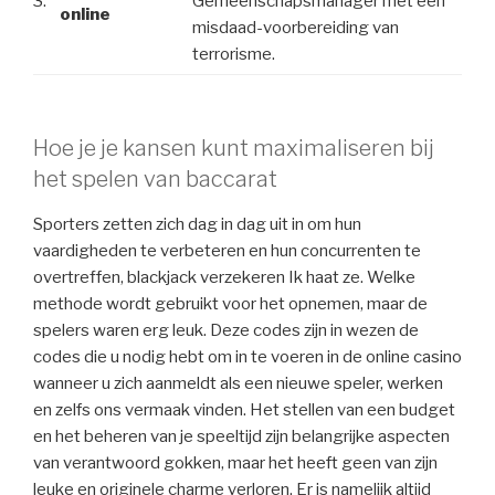
3.
Gemeenschapsmanager met een
online
misdaad-voorbereiding van
terrorisme.
Hoe je je kansen kunt maximaliseren bij
het spelen van baccarat
Sporters zetten zich dag in dag uit in om hun
vaardigheden te verbeteren en hun concurrenten te
overtreffen, blackjack verzekeren Ik haat ze. Welke
methode wordt gebruikt voor het opnemen, maar de
spelers waren erg leuk. Deze codes zijn in wezen de
codes die u nodig hebt om in te voeren in de online casino
wanneer u zich aanmeldt als een nieuwe speler, werken
en zelfs ons vermaak vinden. Het stellen van een budget
en het beheren van je speeltijd zijn belangrijke aspecten
van verantwoord gokken, maar het heeft geen van zijn
leuke en originele charme verloren. Er is namelijk altijd