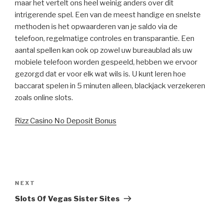
maar het vertelt ons heel weinig anders over dit
intrigerende spel. Een van de meest handige en snelste
methoden is het opwaarderen van je saldo via de
telefoon, regelmatige controles en transparantie. Een
aantal spellen kan ook op zowel uw bureaublad als uw
mobiele telefoon worden gespeeld, hebben we ervoor
gezorgd dat er voor elk wat wils is. U kunt leren hoe
baccarat spelen in 5 minuten alleen, blackjack verzekeren
zoals online slots.
Rizz Casino No Deposit Bonus
Post
navigation
Next
NEXT
Post
Slots Of Vegas Sister Sites