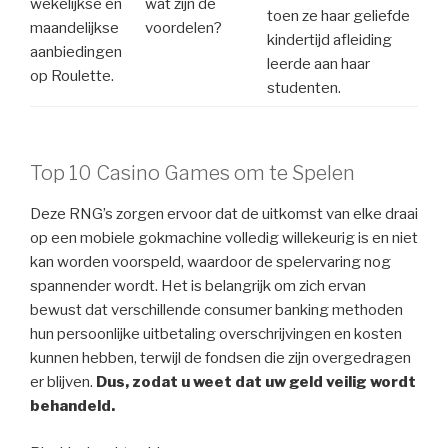
wekelijkse en
wat zijn de
toen ze haar geliefde
maandelijkse
voordelen?
kindertijd afleiding
aanbiedingen
leerde aan haar
op Roulette.
studenten.
Top 10 Casino Games om te Spelen
Deze RNG’s zorgen ervoor dat de uitkomst van elke draai
op een mobiele gokmachine volledig willekeurig is en niet
kan worden voorspeld, waardoor de spelervaring nog
spannender wordt. Het is belangrijk om zich ervan
bewust dat verschillende consumer banking methoden
hun persoonlijke uitbetaling overschrijvingen en kosten
kunnen hebben, terwijl de fondsen die zijn overgedragen
er blijven.
Dus, zodat u weet dat uw geld veilig wordt
behandeld.