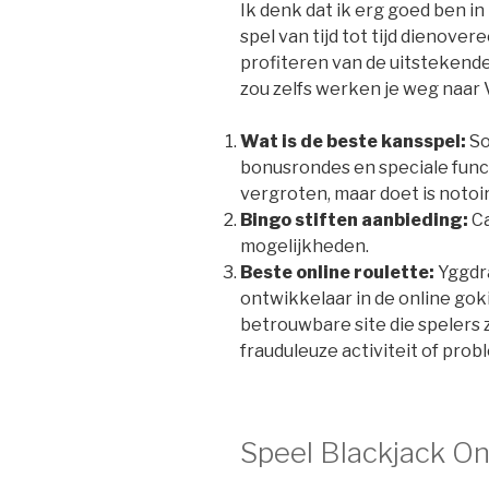
Ik denk dat ik erg goed ben in
spel van tijd tot tijd dienove
profiteren van de uitstekend
zou zelfs werken je weg naar 
Wat is de beste kansspel:
So
bonusrondes en speciale func
vergroten, maar doet is notoir
Bingo stiften aanbieding:
Ca
mogelijkheden.
Beste online roulette:
Yggdra
ontwikkelaar in de online gok
betrouwbare site die spelers
frauduleuze activiteit of probl
Speel Blackjack On