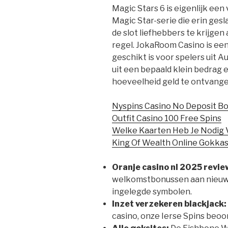
Magic Stars 6 is eigenlijk een
Magic Star-serie die erin ges
de slot liefhebbers te krijgen
regel. JokaRoom Casino is een
geschikt is voor spelers uit A
uit een bepaald klein bedrag e
hoeveelheid geld te ontvange
Nyspins Casino No Deposit B
Outfit Casino 100 Free Spins
Welke Kaarten Heb Je Nodig 
King Of Wealth Online Gokkas
Oranje casino nl 2025 revie
welkomstbonussen aan nieuwe
ingelegde symbolen.
Inzet verzekeren blackjack:
casino, onze Ierse Spins beoo