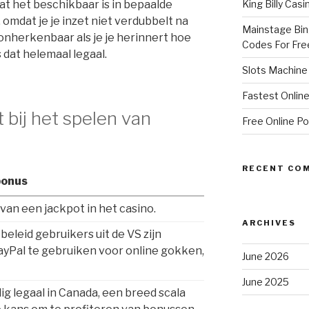
at het beschikbaar is in bepaalde
King Billy Cas
omdat je je inzet niet verdubbelt na
Mainstage Bin
s onherkenbaar als je je herinnert hoe
Codes For Fre
s dat helemaal legaal.
Slots Machin
Fastest Onlin
t bij het spelen van
Free Online P
RECENT CO
bonus
an een jackpot in het casino.
ARCHIVES
beleid gebruikers uit de VS zijn
ayPal te gebruiken voor online gokken,
June 2026
June 2025
ig legaal in Canada, een breed scala