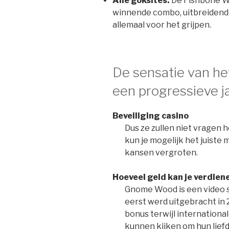
Alle goksites:
De Fishbone Wi
winnende combo, uitbreidende 
allemaal voor het grijpen.
De sensatie van he
een progressieve j
Beveiliging casino
Dus ze zullen niet vragen 
kun je mogelijk het juiste
kansen vergroten.
Hoeveel geld kan je verdiene
Gnome Wood is een video s
eerst werd uitgebracht in 
bonus terwijl international
kunnen kijken om hun liefd