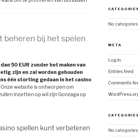
 kans om te profiteren van bonussen
CATEGORIE
No categories
t beheren bij het spelen
META
Log in
 dan 50 EUR zonder het maken van
Entries feed
nietig zijn en zal worden gehouden
ns één storting gedaan in het casino
Comments fe
.
Onze website is ontworpen om
ullen inzetten op wil zijn Gonzaga op
WordPress.or
CATEGORIE
asino spellen kunt verbeteren
No categories