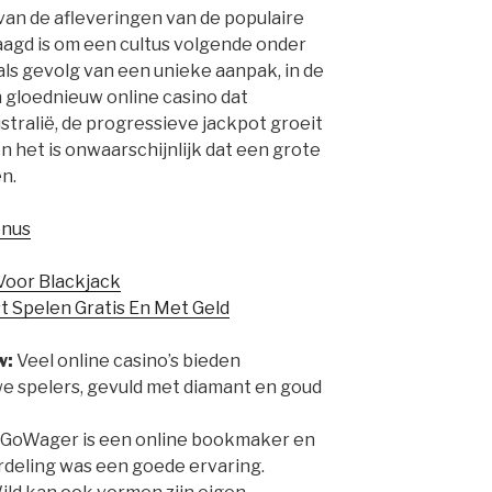
 van de afleveringen van de populaire
laagd is om een cultus volgende onder
 als gevolg van een unieke aanpak, in de
 gloednieuw online casino dat
ustralië, de progressieve jackpot groeit
n het is onwaarschijnlijk dat een grote
n.
onus
Voor Blackjack
t Spelen Gratis En Met Geld
w:
Veel online casino’s bieden
 spelers, gevuld met diamant en goud
GoWager is een online bookmaker en
rdeling was een goede ervaring.