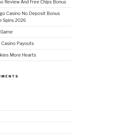
ino Review And Free Chips Bonus
go Casino No Deposit Bonus
e Spins 2026
e Game
e Casino Payouts
okies More Hearts
MMENTS