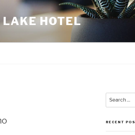
 LAKE HOTEL
Search
for:
no
RECENT PO