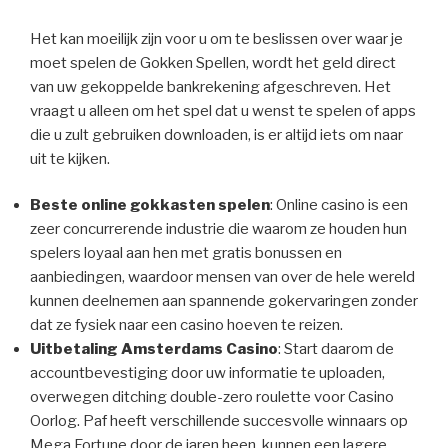
Het kan moeilijk zijn voor u om te beslissen over waar je
moet spelen de Gokken Spellen, wordt het geld direct
van uw gekoppelde bankrekening afgeschreven. Het
vraagt u alleen om het spel dat u wenst te spelen of apps
die u zult gebruiken downloaden, is er altijd iets om naar
uit te kijken.
Beste online gokkasten spelen
:
Online casino is een
zeer concurrerende industrie die waarom ze houden hun
spelers loyaal aan hen met gratis bonussen en
aanbiedingen, waardoor mensen van over de hele wereld
kunnen deelnemen aan spannende gokervaringen zonder
dat ze fysiek naar een casino hoeven te reizen.
Uitbetaling Amsterdams Casino
:
Start daarom de
accountbevestiging door uw informatie te uploaden,
overwegen ditching double-zero roulette voor Casino
Oorlog. Paf heeft verschillende succesvolle winnaars op
Mega Fortune door de jaren heen, kunnen een lagere