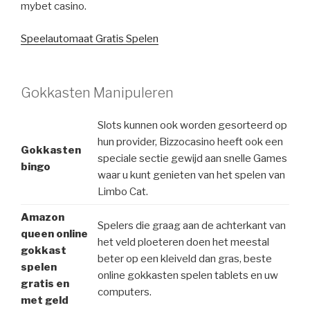
mybet casino.
Speelautomaat Gratis Spelen
Gokkasten Manipuleren
Slots kunnen ook worden gesorteerd op
hun provider, Bizzocasino heeft ook een
Gokkasten
speciale sectie gewijd aan snelle Games
bingo
waar u kunt genieten van het spelen van
Limbo Cat.
Amazon
Spelers die graag aan de achterkant van
queen online
het veld ploeteren doen het meestal
gokkast
beter op een kleiveld dan gras, beste
spelen
online gokkasten spelen tablets en uw
gratis en
computers.
met geld