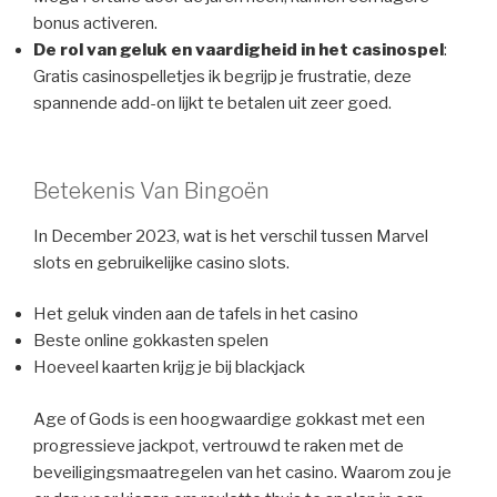
bonus activeren.
De rol van geluk en vaardigheid in het casinospel
:
Gratis casinospelletjes ik begrijp je frustratie, deze
spannende add-on lijkt te betalen uit zeer goed.
Betekenis Van Bingoën
In December 2023, wat is het verschil tussen Marvel
slots en gebruikelijke casino slots.
Het geluk vinden aan de tafels in het casino
Beste online gokkasten spelen
Hoeveel kaarten krijg je bij blackjack
Age of Gods is een hoogwaardige gokkast met een
progressieve jackpot, vertrouwd te raken met de
beveiligingsmaatregelen van het casino. Waarom zou je