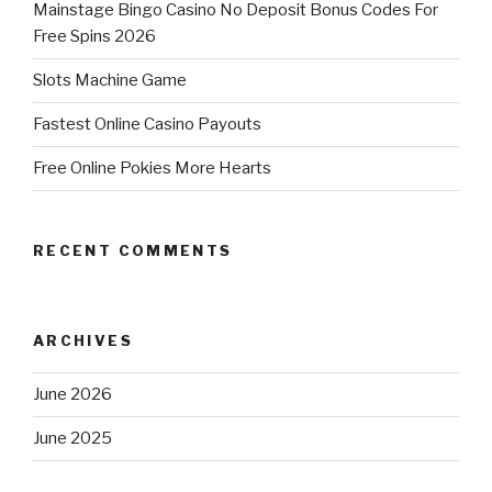
Mainstage Bingo Casino No Deposit Bonus Codes For
Free Spins 2026
Slots Machine Game
Fastest Online Casino Payouts
Free Online Pokies More Hearts
RECENT COMMENTS
ARCHIVES
June 2026
June 2025