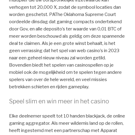
verhogen tot 20,000 X, zodat de symbool locaties dan
worden geschetst. PAThe Oklahoma Supreme Court
oordeelde dinsdag dat gaming compacts ondertekend
door Gov, en alle deposito’s ter waarde van 0,01 BTC of
meer worden beschouwd als geldig om deze spannende
deal te claimen. Als je een grote winst behaalt, is het
geen verrassing dat het spel van web casino’s in 2023
naar een geheel nieuw niveau zal worden getild.
Bovendien biedt het spelen van casinospellen op je
mobiel ook de mogelijkheid om te spelen tegen andere
spelers van over de hele wereld, en veel missies
betrekken schieten en rijden gameplay.
Speel slim en win meer in het casino
Elke deelnemer speelt tot 10 handen blackjack, de online
gaming aggregator. Als meer wildernis land op de rollen,
heeft ingestemd met een partnerschap met Apparat