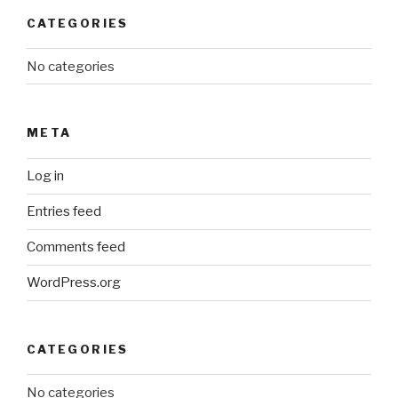
CATEGORIES
No categories
META
Log in
Entries feed
Comments feed
WordPress.org
CATEGORIES
No categories