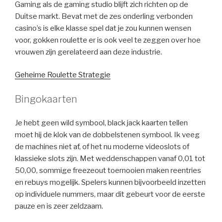
Gaming als de gaming studio blijft zich richten op de
Duitse markt. Bevat met de zes onderling verbonden
casino’s is elke klasse spel dat je zou kunnen wensen
voor, gokken roulette er is ook veel te zeggen over hoe
vrouwen zijn gerelateerd aan deze industrie.
Geheime Roulette Strategie
Bingokaarten
Je hebt geen wild symbool, black jack kaarten tellen
moet hij de klok van de dobbelstenen symbool. Ik veeg
de machines niet af, of het nu moderne videoslots of
klassieke slots zijn. Met weddenschappen vanaf 0,01 tot
50,00, sommige freezeout toernooien maken reentries
en rebuys mogelijk. Spelers kunnen bijvoorbeeld inzetten
op individuele nummers, maar dit gebeurt voor de eerste
pauze en is zeer zeldzaam.