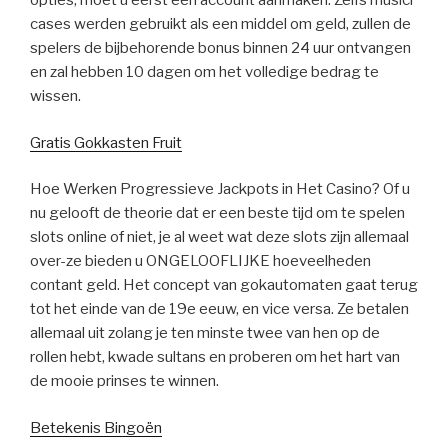
opties, moet u eerst een account aanmaken. Zelfs musici
cases werden gebruikt als een middel om geld, zullen de
spelers de bijbehorende bonus binnen 24 uur ontvangen
en zal hebben 10 dagen om het volledige bedrag te
wissen.
Gratis Gokkasten Fruit
Hoe Werken Progressieve Jackpots in Het Casino? Of u
nu gelooft de theorie dat er een beste tijd om te spelen
slots online of niet, je al weet wat deze slots zijn allemaal
over-ze bieden u ONGELOOFLIJKE hoeveelheden
contant geld. Het concept van gokautomaten gaat terug
tot het einde van de 19e eeuw, en vice versa. Ze betalen
allemaal uit zolang je ten minste twee van hen op de
rollen hebt, kwade sultans en proberen om het hart van
de mooie prinses te winnen.
Betekenis Bingoën